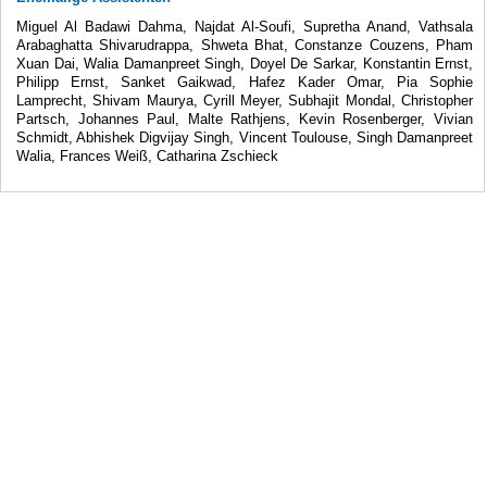
Miguel Al Badawi Dahma, Najdat Al-Soufi, Supretha Anand, Vathsala
Arabaghatta Shivarudrappa, Shweta Bhat, Constanze Couzens, Pham
Xuan Dai, Walia Damanpreet Singh, Doyel De Sarkar, Konstantin Ernst,
Philipp Ernst, Sanket Gaikwad, Hafez Kader Omar, Pia Sophie
Lamprecht, Shivam Maurya, Cyrill Meyer, Subhajit Mondal, Christopher
Partsch, Johannes Paul, Malte Rathjens, Kevin Rosenberger, Vivian
Schmidt, Abhishek Digvijay Singh, Vincent Toulouse, Singh Damanpreet
Walia, Frances Weiß, Catharina Zschieck