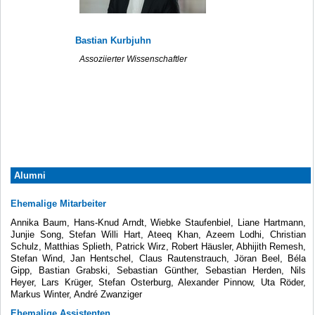
Bastian Kurbjuhn
Assoziierter Wissenschaftler
Alumni
Ehemalige Mitarbeiter
Annika Baum, Hans-Knud Arndt, Wiebke Staufenbiel, Liane Hartmann,
Junjie Song, Stefan Willi Hart, Ateeq Khan, Azeem Lodhi, Christian
Schulz, Matthias Splieth, Patrick Wirz, Robert Häusler, Abhijith Remesh,
Stefan Wind, Jan Hentschel, Claus Rautenstrauch, Jöran Beel, Béla
Gipp, Bastian Grabski, Sebastian Günther, Sebastian Herden, Nils
Heyer, Lars Krüger, Stefan Osterburg, Alexander Pinnow, Uta Röder,
Markus Winter, André Zwanziger
Ehemalige Assistenten