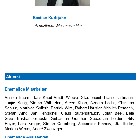
Bastian Kurbjuhn
Assoziierter Wissenschaftler
Alumni
Ehemalige Mitarbeiter
Annika Baum, Hans-Knud Arndt, Wiebke Staufenbiel, Liane Hartmann,
Junjie Song, Stefan Willi Hart, Ateeq Khan, Azeem Lodhi, Christian
Schulz, Matthias Splieth, Patrick Wirz, Robert Häusler, Abhijith Remesh,
Stefan Wind, Jan Hentschel, Claus Rautenstrauch, Jöran Beel, Béla
Gipp, Bastian Grabski, Sebastian Günther, Sebastian Herden, Nils
Heyer, Lars Krüger, Stefan Osterburg, Alexander Pinnow, Uta Röder,
Markus Winter, André Zwanziger
Ehemalige Assistenten