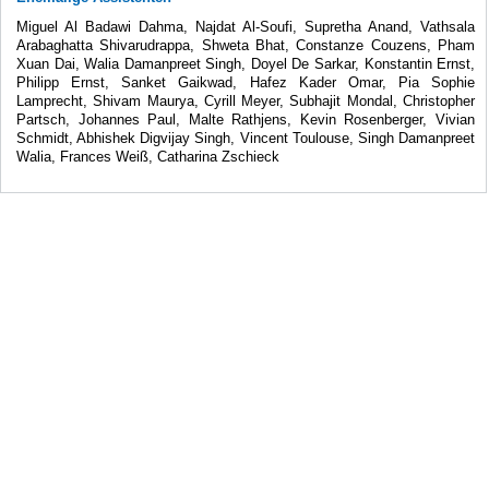
Miguel Al Badawi Dahma, Najdat Al-Soufi, Supretha Anand, Vathsala
Arabaghatta Shivarudrappa, Shweta Bhat, Constanze Couzens, Pham
Xuan Dai, Walia Damanpreet Singh, Doyel De Sarkar, Konstantin Ernst,
Philipp Ernst, Sanket Gaikwad, Hafez Kader Omar, Pia Sophie
Lamprecht, Shivam Maurya, Cyrill Meyer, Subhajit Mondal, Christopher
Partsch, Johannes Paul, Malte Rathjens, Kevin Rosenberger, Vivian
Schmidt, Abhishek Digvijay Singh, Vincent Toulouse, Singh Damanpreet
Walia, Frances Weiß, Catharina Zschieck