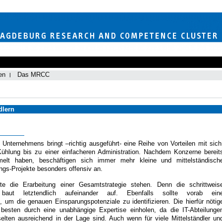
en
Das MRCC
dlern
s Unternehmens bringt –richtig ausgeführt- eine Reihe von Vorteilen mit sich
hlung bis zu einer einfacheren Administration. Nachdem Konzerne bereit
elt haben, beschäftigen sich immer mehr kleine und mittelständisch
ngs-Projekte besonders offensiv an.
e die Erarbeitung einer Gesamtstrategie stehen. Denn die schrittweis
n baut letztendlich aufeinander auf. Ebenfalls sollte vorab ein
n, um die genauen Einsparungspotenziale zu identifizieren. Die hierfür nötig
 besten durch eine unabhängige Expertise einholen, da die IT-Abteilunge
elten ausreichend in der Lage sind. Auch wenn für viele Mittelständler un