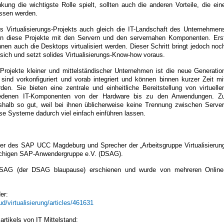
ng die wichtigste Rolle spielt, sollten auch die anderen Vorteile, die ein
lassen werden.
es Virtualisierungs-Projekts auch gleich die IT-Landschaft des Unternehmen
ten diese Projekte mit den Servern und den servernahen Komponenten. Ers
önnen auch die Desktops virtualisiert werden. Dieser Schritt bringt jedoch noc
sich und setzt solides Virtualisierungs-Know-how voraus.
s-Projekte kleiner und mittelständischer Unternehmen ist die neue Generatio
 sind vorkonfiguriert und vorab integriert und können binnen kurzer Zeit mi
. Sie bieten eine zentrale und einheitliche Bereitstellung von virtuelle
edenen IT-Komponenten von der Hardware bis zu den Anwendungen. Z
halb so gut, weil bei ihnen üblicherweise keine Trennung zwischen Server
se Systeme dadurch viel einfach einführen lassen.
er des SAP UCC Magdeburg und Sprecher der „Arbeitsgruppe Virtualisierun
achigen SAP-Anwendergruppe e.V. (DSAG).
r DSAG (der DSAG blaupause) erschienen und wurde von mehreren Online
er:
ud/virtualisierung/articles/461631
artikels von IT Mittelstand: