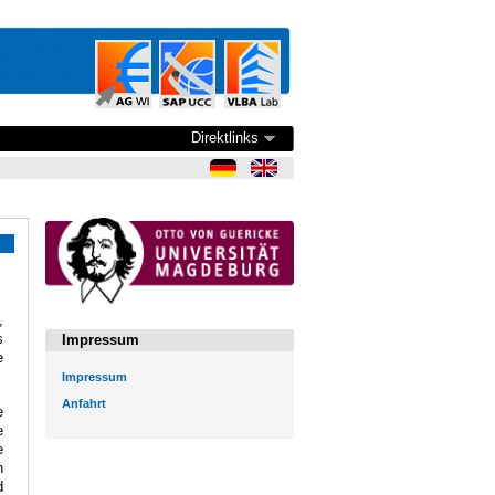
Direktlinks
,
s
Impressum
e
Impressum
Anfahrt
e
e
e
n
d