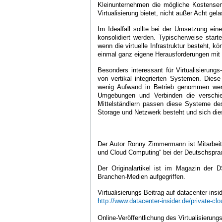
Kleinunternehmen die mögliche Kostensenku
Virtualisierung bietet, nicht außer Acht ge
Im Idealfall sollte bei der Umsetzung ein
konsolidiert werden. Typischerweise star
wenn die virtuelle Infrastruktur besteht, k
einmal ganz eigene Herausforderungen mit 
Besonders interessant für Virtualisierung
von vertikal integrierten Systemen. Diese
wenig Aufwand in Betrieb genommen werden
Umgebungen und Verbinden die verschi
Mittelständlern passen diese Systeme des
Storage und Netzwerk besteht und sich die
Der Autor Ronny Zimmermann ist Mitarbeit
und Cloud Computing“ bei der Deutschspr
Der Originalartikel ist im Magazin de
Branchen-Medien aufgegriffen.
Virtualisierungs-Beitrag auf datacenter-insid
http://www.datacenter-insider.de/private-clo
Online-Veröffentlichung des Virtualisierungs