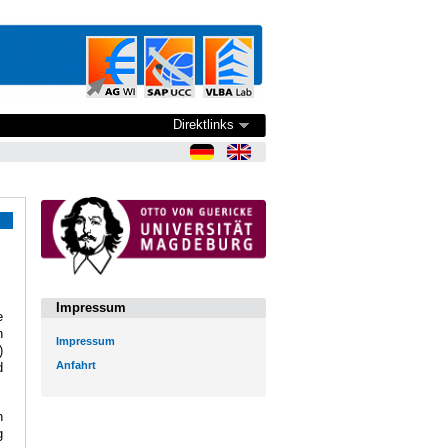
Direktlinks
Impressum
e
n
Impressum
)
Anfahrt
d
n
g