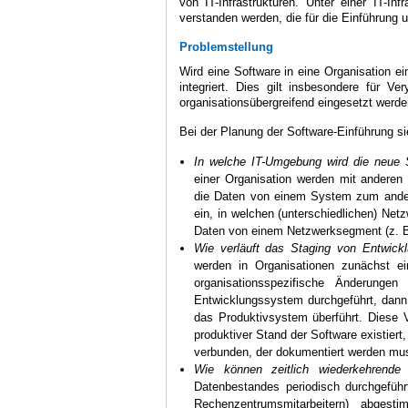
von IT-Infrastrukturen. Unter einer IT-In
verstanden werden, die für die Einführung 
Problemstellung
Wird eine Software in eine Organisation ein
integriert. Dies gilt insbesondere für V
organisationsübergreifend eingesetzt werde
Bei der Planung der Software-Einführung sie
In welche IT-Umgebung wird die neue 
einer Organisation werden mit anderen 
die Daten von einem System zum anderen
ein, in welchen (unterschiedlichen) Net
Daten von einem Netzwerksegment (z. B
Wie verläuft das Staging von Entwick
werden in Organisationen zunächst ein
organisationsspezifische Änderung
Entwicklungssystem durchgeführt, dann 
das Produktivsystem überführt. Diese V
produktiver Stand der Software existier
verbunden, der dokumentiert werden mu
Wie können zeitlich wiederkehrende 
Datenbestandes periodisch durchgeführ
Rechenzentrumsmitarbeitern) abgest