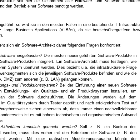
frastruktur soll hier die Gesamtheit aller Hardware- und Software-Resource
und den Betrieb einer Software benötigt werden.
geführt, so wird sie in den meisten Fällen in eine bestehende IT-Infrastruktu
ery Large Business Applications (VLBAs), da sie bereichsübergreifend bzw
n.
ht sich ein Software-Architekt daher folgenden Fragen konfrontiert:
Software eingebunden?
Die meisten neueingeführten Software-Produkte in
Software-Produkten integriert. Ein Software-Architekt muss festlegen, wie
 System überführt werden. Dies bezieht u.a. die infrastrukturelle Frage
zwerksegmenten sich die jeweiligen Software-Produkte befinden und wie die
. DMZ) zum anderen (z. B. LAN) gelangen können.
lungs- und Produktionssystem?
Bei der Einführung einer neuen Software
 Entwicklungs-, ein Qualitäts- und ein Produktivsystem installiert, um
en an der Software durchzuführen. Die Änderungen werden auf dem
im Qualitätssystem durch Tester geprüft und nach erfolgreichem Test auf
orgehensweise sichert einerseits ab, dass immer einen nachvollziehbarer
t, andererseits ist es mit hohem technischem und organisatorischen Aufwand
ss.
Aktivitäten kenntlich gemacht werden?
Soll z. B. ein Backup des
t werden, muss dies vorher mit den Betreibern der Software (z. B. den
immt werden. Mit einer grafischen Modellierungssprache könnte der