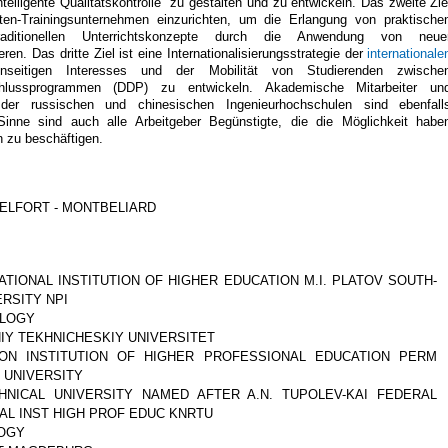
elligente Qualitätskontrolle" zu gestalten und zu entwickeln. Das zweite Zie
nten-Trainingsunternehmen einzurichten, um die Erlangung von praktische
aditionellen Unterrichtskonzepte durch die Anwendung von neue
n. Das dritte Ziel ist eine Internationalisierungsstrategie der
internationale
seitigen Interesses und der Mobilität von Studierenden zwische
bschlussprogrammen (DDP) zu entwickeln. Akademische Mitarbeiter un
 der russischen und chinesischen Ingenieurhochschulen sind ebenfall
Sinne sind auch alle Arbeitgeber Begünstigte, die die Möglichkeit habe
 zu beschäftigen.
ELFORT - MONTBELIARD
IONAL INSTITUTION OF HIGHER EDUCATION M.I. PLATOV SOUTH-
RSITY NPI
OLOGY
Y TEKHNICHESKIY UNIVERSITET
ION INSTITUTION OF HIGHER PROFESSIONAL EDUCATION PERM
 UNIVERSITY
NICAL UNIVERSITY NAMED AFTER A.N. TUPOLEV-KAI FEDERAL
AL INST HIGH PROF EDUC KNRTU
LOGY