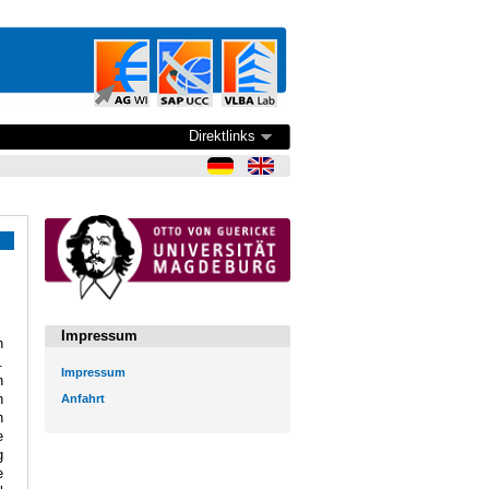
Direktlinks
Impressum
n
.
Impressum
n
n
Anfahrt
n
e
g
e