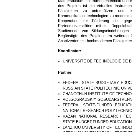
Masterstudium "Instrumententechnik und int
des Projekts ist ein virtuelles Instrume
Fähigkeiten zu unterstützen und tr
Kommunikationstechnologien zu modernisiere
Kooperation zur Förderung des gegen
Partneruniversitäten mittels Doppela
Studierende von Bildungseinrichtungen
Begünstigte des Projekts. Im weiteren 
Absolventen mit hochmodernen Fähigkeiten
Koordinator:
UNIVERSITE DE TECHNOLOGIE DE B
Partner:
FEDERAL STATE BUDGETARY EDUCAT
RUSSIAN STATE POLITECHNIC UNIVE
CHANGCHUN INSTITUTE OF TECHN
VOLGOGRADSKIY GOSUDARSTVENNI
FEDERAL STATE-FUNDED EDUCAT
NATIONAL RESEARCH POLYTECHNIC
KAZAN NATIONAL RESEARCH TECH
STATE BUDGET-FUNDED EDUCATION
LANZHOU UNIVERSITY OF TECHNO