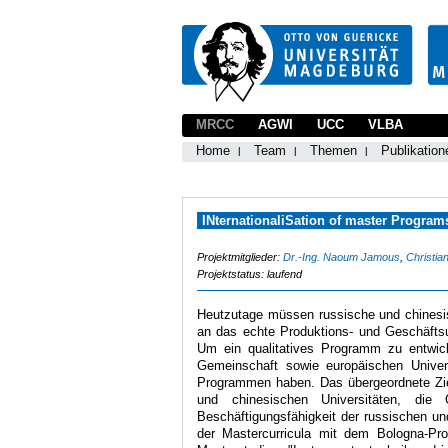
MRCC
AGWI
UCC
VLBA
Home
Team
Themen
Publikation
INternationaliSation of master Programs
Projektmitglieder:
Dr.-Ing. Naoum Jamous
,
Christia
Projektstatus: laufend
Heutzutage müssen russische und chinesi
an das echte Produktions- und Geschäftsu
Um ein qualitatives Programm zu entwicke
Gemeinschaft sowie europäischen Univers
Programmen haben. Das übergeordnete Ziel
und chinesischen Universitäten, die
Beschäftigungsfähigkeit der russischen un
der Mastercurricula mit dem Bologna-Proz