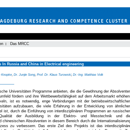
en
Das MRCC
 In Russia and China in Electrical engineering
n Knopke
,
Dr. Junjie Song
,
Prof. Dr. Klaus Turowski
,
Dr.-Ing. Matthias Volk
sche Universitäten Programme anbieten, die die Gewöhnung der Absolvente
mfeld fördern und ihre Wettbewerbsfähigkeit auf dem Arbeitsmarkt erhöhen
ln, ist es notwendig, enge Verbindungen mit der betriebswirtschaftliche
itäten aufzubauen, die viele Erfahrung in der Entwicklung von ähnliche
 ist, durch die Einführung von interdisziplinären Programmen an russische
 Qualität der Ausbildung in der Elektro- und Messtechnik und di
d chinesischen Absolventen in diesem Bereich durch die Internationalisierun
ess zu verbessern. Das erste Ziel des Projekts ist das interdisziplinär