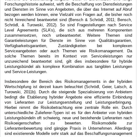
Forschungshistorie aufweist, wirft die Beschaffung von Dienstleistungen
und Diensten im Sinne von Angeboten, die über das Internet auf Abruf
bezogen werden können, eine Vielzahl von Fragen auf, die bisher noch
nicht hinreichend beantwortet sind (Bensch & Schrödl, 2011; Bensch,
Schrödl, & Turowski, 2012). So sind Fragestellungen nach Service
Level Agreements (SLA’s), die sich aus mehreren Komponenten
zusammensetzen, noch unbeantwortet. Weitere Themen sind
Garantieleistungen für Dienste im Sinne von Qualitätsgarantien,
Verfügbarkeitsgarantien, Zuständigkeiten bei komplexen
Serviceangeboten oder auch Themen wie Risikomanagement. Da
solche Themen bereits im Kontext von Serviceleistungen nur
unzureichend beantwortet sind, gilt dies insbesondere für hybride
Leistungsbündel als komplexe Kombination aus tangiblen Leistungen
und Service-Leistungen.
Insbesondere der Bereich des Risikomanagements in der hybriden
Wertschöpfung ist derzeit kaum beleuchtet (Schrödl, Geier, Latsch, &
Turowski, 2011b). Durch die steigende Spezialisierung von Anbietern
bedingt die Etablierung hybrider Angebote eine effiziente Einbindung
von Lieferanten zur Leistungserstellung und Leistungserbringung.
Hierbei nimmt die Risikobetrachtung eine zentrale Rolle ein. Durch
unterschiedliche Zulieferer-Typen ist es für den Anbieter von hybriden
Leistungsbündeln oft schwierig, neue und bestehende Lieferanten nach
Risikoeigenschaften zu bewerten. Risikomodelle zur
Lieferantenbewertung sind gängige Praxis in Unternehmen. Allerdings
sind existierende Modelle sehr stark auf das Beschaffungsmanagement