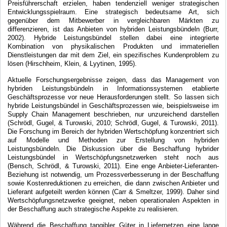
Preisführerschaft erzielen, haben tendenziell weniger strategischen
Entwicklungsspielraum. Eine strategisch bedeutsame Art, sich
gegenüber dem Mitbewerber in vergleichbaren Märkten zu
differenzieren, ist das Anbieten von hybriden Leistungsbündeln (Burr,
2002). Hybride Leistungsbündel stellen dabei eine integrierte
Kombination von physikalischen Produkten und immateriellen
Dienstleistungen dar mit dem Ziel, ein spezifisches Kundenproblem zu
lösen (Hirschheim, Klein, & Lyytinen, 1995).
Aktuelle Forschungsergebnisse zeigen, dass das Management von
hybriden Leistungsbündeln in Informationssystemen etablierte
Geschäftsprozesse vor neue Herausforderungen stellt. So lassen sich
hybride Leistungsbündel in Geschäftsprozessen wie, beispielsweise im
Supply Chain Management beschrieben, nur unzureichend darstellen
(Schrödl, Gugel, & Turowski, 2010; Schrödl, Gugel, & Turowski, 2011).
Die Forschung im Bereich der hybriden Wertschöpfung konzentriert sich
auf Modelle und Methoden zur Erstellung von hybriden
Leistungsbündeln. Die Diskussion über die Beschaffung hybrider
Leistungsbündel in Wertschöpfungsnetzwerken steht noch aus
(Bensch, Schrödl, & Turowski, 2011). Eine enge Anbieter-Lieferanten-
Beziehung ist notwendig, um Prozessverbesserung in der Beschaffung
sowie Kostenreduktionen zu erreichen, die dann zwischen Anbieter und
Lieferant aufgeteilt werden können (Carr & Smeltzer, 1999). Daher sind
Wertschöpfungsnetzwerke geeignet, neben operationalen Aspekten in
der Beschaffung auch strategische Aspekte zu realisieren.
Während die Beschaffung tangibler Güter in Liefernetzen eine lange