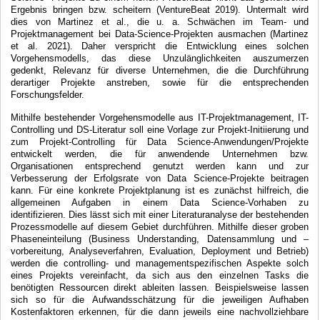
Ergebnis bringen bzw. scheitern (VentureBeat 2019). Untermalt wird
dies von Martinez et al., die u. a. Schwächen im Team- und
Projektmanagement bei Data-Science-Projekten ausmachen (Martinez
et al. 2021). Daher verspricht die Entwicklung eines solchen
Vorgehensmodells, das diese Unzulänglichkeiten auszumerzen
gedenkt, Relevanz für diverse Unternehmen, die die Durchführung
derartiger Projekte anstreben, sowie für die entsprechenden
Forschungsfelder.
Mithilfe bestehender Vorgehensmodelle aus IT-Projektmanagement, IT-
Controlling und DS-Literatur soll eine Vorlage zur Projekt-Initiierung und
zum Projekt-Controlling für Data Science-Anwendungen/Projekte
entwickelt werden, die für anwendende Unternehmen bzw.
Organisationen entsprechend genutzt werden kann und zur
Verbesserung der Erfolgsrate von Data Science-Projekte beitragen
kann. Für eine konkrete Projektplanung ist es zunächst hilfreich, die
allgemeinen Aufgaben in einem Data Science-Vorhaben zu
identifizieren. Dies lässt sich mit einer Literaturanalyse der bestehenden
Prozessmodelle auf diesem Gebiet durchführen. Mithilfe dieser groben
Phaseneinteilung (Business Understanding, Datensammlung und –
vorbereitung, Analyseverfahren, Evaluation, Deployment und Betrieb)
werden die controlling- und managementspezifischen Aspekte solch
eines Projekts vereinfacht, da sich aus den einzelnen Tasks die
benötigten Ressourcen direkt ableiten lassen. Beispielsweise lassen
sich so für die Aufwandsschätzung für die jeweiligen Aufhaben
Kostenfaktoren erkennen, für die dann jeweils eine nachvollziehbare