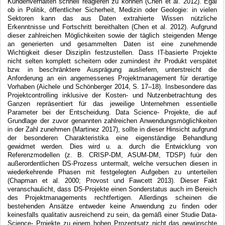
Kundenverhalten schnell reagieren zu können (Chen et al. 2012). Egal
ob in Politik, öffentlicher Sicherheit, Medizin oder Geologie: in vielen
Sektoren kann das aus Daten extrahierte Wissen nützliche
Erkenntnisse und Fortschritt bereithalten (Chen et al. 2012). Aufgrund
dieser zahlreichen Möglichkeiten sowie der täglich steigenden Menge
an generierten und gesammelten Daten ist eine zunehmende
Wichtigkeit dieser Disziplin festzustellen. Dass IT-basierte Projekte
nicht selten komplett scheitern oder zumindest ihr Produkt verspätet
bzw. in beschränktere Ausprägung ausliefern, unterstreicht die
Anforderung an ein angemessenes Projektmanagement für derartige
Vorhaben (Aichele und Schönberger 2014, S. 17–18). Insbesondere das
Projektcontrolling inklusive der Kosten- und Nutzenbetrachtung des
Ganzen repräsentiert für das jeweilige Unternehmen essentielle
Parameter bei der Entscheidung. Data Science- Projekte, die auf
Grundlage der zuvor genannten zahlreichen Anwendungsmöglichkeiten
in der Zahl zunehmen (Martinez 2017), sollte in dieser Hinsicht aufgrund
der besonderen Charakteristika eine eigenständige Behandlung
gewidmet werden. Dies wird u. a. durch die Entwicklung von
Referenzmodellen (z. B. CRISP-DM, ASUM-DM, TDSP) fuür den
außerordentlichen DS-Prozess untermalt, welche versuchen diesen in
wiederkehrende Phasen mit festgelegten Aufgeben zu unterteilen
(Chapman et al. 2000; Provost und Fawcett 2013). Dieser Fakt
veranschaulicht, dass DS-Projekte einen Sonderstatus auch im Bereich
des Projektmanagements rechtfertigen. Allerdings scheinen die
bestehenden Ansätze entweder keine Anwendung zu finden oder
keinesfalls qualitativ ausreichend zu sein, da gemäß einer Studie Data-
Science- Projekte zu einem hohen Prozentsatz nicht das gewünschte