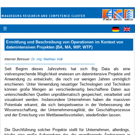
☰
Ermittlung und Beschreibung von Operationen im Kontext von
datenintensiven Projekten (BA, MA, WIP, WTP)
Interner Betreuer:
Dr.-Ing. Matthias Volk
Seit Beginn dieses Jahrzehnts hat sich Big Data als eine
vielversprechende Möglichkeit erwiesen um datenintensive Projekte und
Anwendung zu entwickeln, die noch vor wenigen Jahren unmöglich
erschienen. Unter Verwendung neuartiger Technologien und Techniken
können große Mengen an verschiedenartig beschaffene Daten aus
unterschiedlichen Quellen unproblematisch gespeichert, verarbeitet und
visualisiert werden. Insbesondere Unternehmen haben die massiven
Potentiale erkannt, die sich beispielsweise in der Verbesserung der
Wissensschaffung, der Unternehmensagilität, der Geschäftsprozesse
und der Erreichung von Wettbewerbsvorteilen, wiederfinden lassen.
Die Durchführung solcher Projekte stellt für Unternehmen, allerdings,
häufig eine große Aufwendung dar, die grundlegende Änderungen in