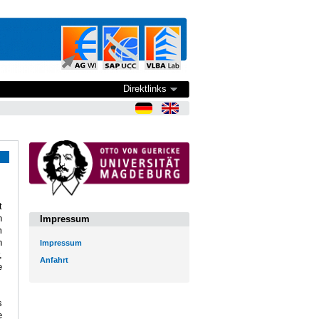
Direktlinks
t
n
Impressum
m
n
Impressum
,
Anfahrt
e
s
e