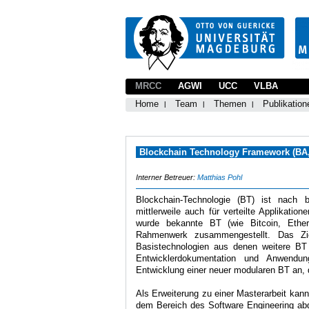
MRCC
AGWI
UCC
VLBA
Home
Team
Themen
Publikation
Blockchain Technology Framework (BA
Interner Betreuer:
Matthias Pohl
Blockchain-Technologie (BT) ist nach
mittlerweile auch für verteilte Applikat
wurde bekannte BT (wie Bitcoin, Ethe
Rahmenwerk zusammengestellt. Das Zie
Basistechnologien aus denen weitere BT
Entwicklerdokumentation und Anwendung
Entwicklung einer neuer modularen BT an, 
Als Erweiterung zu einer Masterarbeit ka
dem Bereich des Software Engineering abge