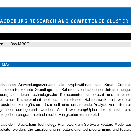
en
Das MRCC
, MA)
 bekannten Anwendungsszenarien als Kryptowährung und Smart Contrac
ionen eine interessante Grundlage. Im Rahmen von bisherigen Untersuchunge
reum) auf deren technologische Komponenten untersucht und in eine
l einer Bachelorarbeit soll es sein dieses Rahmenwerk mit weitere
 bestehen zu ergänzen. Dazu soll eine umfassende Analyse von Literatur
sfällen durchgeführt werden. Als Erweiterung/Option bietet sich ein
die jedoch programmiertechnische Fähigkeiten voraussetzt.
nn aus dem Blockchain Technology Framework ein Software Feature Model au
leitet werden. Die Einarbeitung in feature-oriented programming und featur