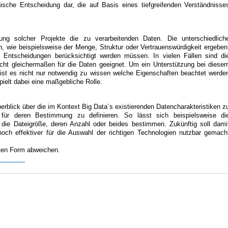
sche Entscheidung dar, die auf Basis eines tiefgreifenden Verständnisse
ung solcher Projekte die zu verarbeitenden Daten. Die unterschiedlich
n, wie beispielsweise der Menge, Struktur oder Vertrauenswürdigkeit ergeben
 Entscheidungen berücksichtigt werden müssen. In vielen Fällen sind di
cht gleichermaßen für die Daten geeignet. Um ein Unterstützung bei diese
st es nicht nur notwendig zu wissen welche Eigenschaften beachtet werde
ielt dabei eine maßgebliche Rolle.
Überblick über die im Kontext Big Data´s existierenden Datencharakteristiken z
 für deren Bestimmung zu definieren. So lässt sich beispielsweise di
die Dateigröße, deren Anzahl oder beides bestimmen. Zukünftig soll dami
och effektiver für die Auswahl der richtigen Technologien nutzbar gemach
ten Form abweichen.