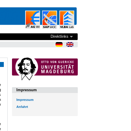
Direktlinks
e
g
Impressum
s
n
Impressum
r
Anfahrt
e
e