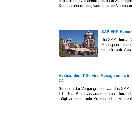
direkt in ihre Geschäftsprozesse zu integri
Kunden unterstützt, was zu einer Verbess
SAP ERP Human 
Die SAP Human Ca
Managementlösung
die effiziente Ab
Ausbau des IT-Service-Managements im
7.1
Schon in der Vergangenheit war das SAP 
ITIL Best Practices auszurichten. Durch de
möglich, noch mehr Prozesse ITIL-V3-konfo