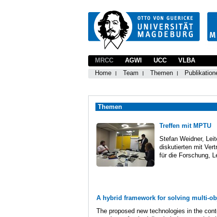
MRCC
AGWI
UCC
VLBA
Home
Team
Themen
Publikation
Themen
Treffen mit MPTU
Stefan Weidner, Lei
diskutierten mit Ver
für die Forschung, L
A hybrid framework for solving multi-o
The proposed new technologies in the conte