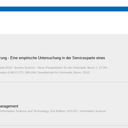
ung - Eine empirische Untersuchung in der Servicesparte eines
rmatik 2010. Service Science - Neue Perspektiven für die Informatik, Band 1, 27.09. -
matics (LNI) P-175;
289-294; Gesellschaft für Informatik; Bonn; 2010;
 Management
f Information Science and Technology, 2nd Edition;
315-321; Information Science