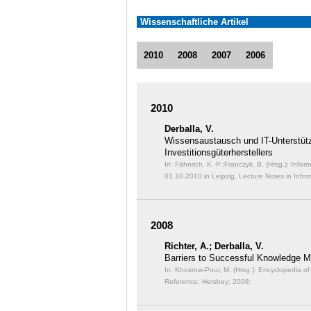
Wissenschaftliche Artikel
2010
2008
2007
2006
2010
Derballa, V.
Wissensaustausch und IT-Unterstütz
Investitionsgüterherstellers
In: Fähnrich, K.-P.;Franczyk, B. (Hrsg.): Info
01.10.2010 in Leipzig, Lecture Notes in Infor
2008
Richter, A.; Derballa, V.
Barriers to Successful Knowledge
In: Khosrow-Pour, M. (Hrsg.): Encyclopedia o
Reference; Hershey; 2008;