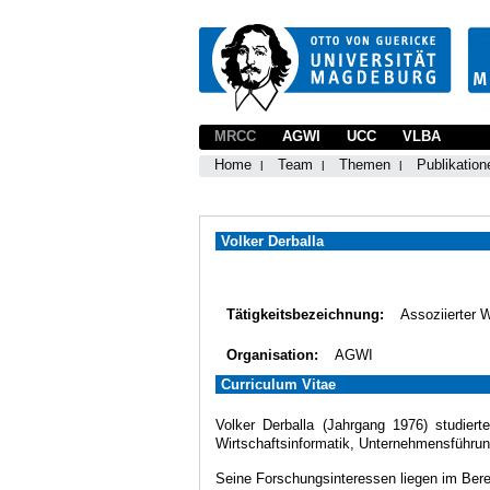
MRCC
AGWI
UCC
VLBA
Home
Team
Themen
Publikation
Volker Derballa
Tätigkeitsbezeichnung:
Assoziierter 
Organisation:
AGWI
Curriculum Vitae
Volker Derballa (Jahrgang 1976) studiert
Wirtschaftsinformatik, Unternehmensführu
Seine Forschungsinteressen liegen im Ber