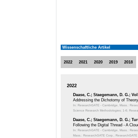
Wissenschaftliche Artikel
2022
2021
2020
2019
2018
2022
Daase, C.; Staegemann, D. G.; Vol
Addressing the Dichotomy of Theory
In: ResearchGATE - Cambridge, Mass.: Resear
Science Research Methodologies;
1-6; Resea
Daase, C.; Staegemann, D. G.; Tur
Following the Digital Thread - A Cl
In: ResearchGATE - Cambridge, Mass.: Resear
Mass.: ResearchGATE Corp.; ResearchGATE 