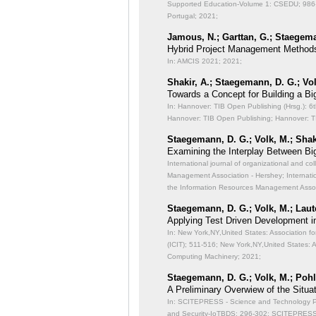
Supported Education-Volume 1: CSEDU;
986
Portugal; 2021;
Jamous, N.; Garttan, G.; Staegema
Hybrid Project Management Methods 
In: AMCIS 2021;
2021;
Shakir, A.; Staegemann, D. G.; Vo
Towards a Concept for Building a Bi
In: Hannover: TIB Open Publishing (Hrsg.): 6
Hannover: TIB Open Publishing; Hannover: T
Staegemann, D. G.; Volk, M.; Shaki
Examining the Interplay Between Bi
International journal of organizational and col
Management Association - Hershey; International
the Information Resources Management Assoc
Staegemann, D. G.; Volk, M.; Laut
Applying Test Driven Development i
In: New York,NY,United States: Association f
(ICIT);
511-516; New York,NY,United States: A
Computing Machinery; 2021;
Staegemann, D. G.; Volk, M.; Pohl,
A Preliminary Overwiew of the Situat
In: SCITEPRESS - Science and Technology Publ
and Security-IoTBDS;
296-302; SCITEPRESS -