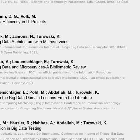
-391; SCITEPRESS - Science and Technology Publications, Lda.; Csapó, Beno; Setúbal,
nn, D. G.; Volk, M.
Efficiency in IT Projects
lk, M.; Jamous, N.; Turowski, K.
g Data Architecture with Microservices
th International Conference on Internet of Things, Big Data and Security-IoTBDS;
83-94;
IB Open Publishing; 2021;
r, A.; Lautenschläger, E.; Turowski, K.
g Data and Microservices-A Bibliometric Review
lective intelligence: IJOCI ; an official publication of the Information Resources
 journal of organizational and collective intelligence: IJOCI ; an official publication of
iation - Hershey; 2021;
enschläger, E.; Pohl, M.; Abdallah, M.; Turowski, K.
n the Big Data Domain-Lessons From the Literature
or Computing Machinery (Hrsg.): International Conference on Information Technology
ssociation for Computing Machinery; New York,NY,United States: Association for
 M.; Häusler, R.; Nahhas, A.; Abdallah, M.; Turowski, K.
ion in Big Data Testing
ications, Lda. (Hrsg.): 6th International Conference on Internet of Things, Big Data
 Science and Technology Publications, Lda.; [Setúbal]: SCITEPRESS - Science and