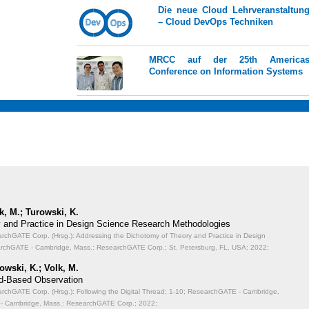
Die neue Cloud Lehrveranstaltun
– Cloud DevOps Techniken
MRCC auf der 25th America
Conference on Information Systems
k, M.; Turowski, K.
 and Practice in Design Science Research Methodologies
chGATE Corp. (Hrsg.): Addressing the Dichotomy of Theory and Practice in Design
rchGATE - Cambridge, Mass.: ResearchGATE Corp.; St. Petersburg, FL, USA; 2022;
owski, K.; Volk, M.
oud-Based Observation
chGATE Corp. (Hrsg.): Following the Digital Thread;
1-10; ResearchGATE - Cambridge,
- Cambridge, Mass.: ResearchGATE Corp.; 2022;