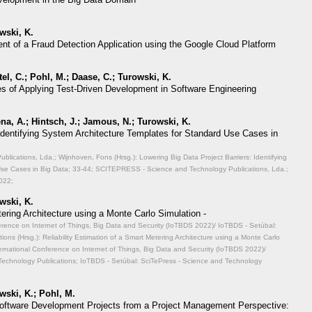
wski, K.
nt of a Fraud Detection Application using the Google Cloud Platform
el, C.; Pohl, M.; Daase, C.; Turowski, K.
es of Applying Test-Driven Development in Software Engineering
na, A.; Hintsch, J.; Jamous, N.; Turowski, K.
 Identifying System Architecture Templates for Standard Use Cases in
ications, Lda.; Wijnhoven, Fons (Hrsg.): Lowering Big Data Project Barriers: Identifying
Use Cases in Big Data;
33-44; SCITEPRESS - Science and Technology Publications, Lda.;
022;
wski, K.
tering Architecture using a Monte Carlo Simulation -
ference on Internet of Things, Big Data and Security (IoTBDS 2022)/ IoTBDS - Setúbal:
ons (Hrsg.): Reliability Estimation of a Smart Metering Architecture using a Monte Carlo
ernational Conference on Internet of Things, Big Data and Security (IoTBDS 2022)/
Technology Publications; IoTBDS - Setúbal: SciTePress - Science and Technology
wski, K.; Pohl, M.
f Software Development Projects from a Project Management Perspective: