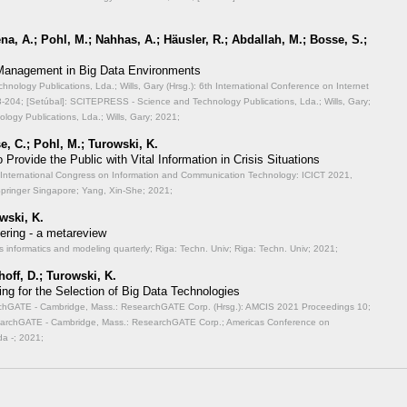
a, A.; Pohl, M.; Nahhas, A.; Häusler, R.; Abdallah, M.; Bosse, S.;
 Management in Big Data Environments
ology Publications, Lda.; Wills, Gary (Hrsg.): 6th International Conference on Internet
-204; [Setúbal]: SCITEPRESS - Science and Technology Publications, Lda.; Wills, Gary;
ogy Publications, Lda.; Wills, Gary; 2021;
e, C.; Pohl, M.; Turowski, K.
Provide the Public with Vital Information in Crisis Situations
th International Congress on Information and Communication Technology: ICICT 2021,
Springer Singapore; Yang, Xin-She; 2021;
wski, K.
ering - a metareview
s informatics and modeling quarterly;
Riga: Techn. Univ; Riga: Techn. Univ; 2021;
off, D.; Turowski, K.
ing for the Selection of Big Data Technologies
archGATE - Cambridge, Mass.: ResearchGATE Corp. (Hrsg.): AMCIS 2021 Proceedings 10;
searchGATE - Cambridge, Mass.: ResearchGATE Corp.; Americas Conference on
a -; 2021;