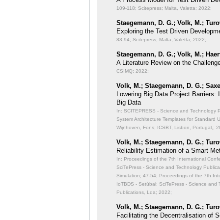
109-118; Scitepress; Malta, Valetta; 2022;
Staegemann, D. G.; Volk, M.; Turo
Exploring the Test Driven Developme
83-94; Scitepress; Malta, Valetta; 2022;
Staegemann, D. G.; Volk, M.; Haert
A Literature Review on the Challeng
CSIMQ; 2022;
Volk, M.; Staegemann, D. G.; Saxe
Lowering Big Data Project Barriers:
Big Data
In: SCITEPRESS - Science and Technology Publ
System Architecture Templates for Standard 
Wijnhoven, Fons; ICSBT, Lisbon, Portugal,; 2
Volk, M.; Staegemann, D. G.; Turo
Reliability Estimation of a Smart Me
In: Proceedings of the 7th International Con
SciTePress - Science and Technology Publicati
Simulation;
47-54; Proceedings of the 7th Int
IoTBDS - Setúbal: SciTePress - Science and 
Publications, Lda; 2022;
Volk, M.; Staegemann, D. G.; Turo
Facilitating the Decentralisation o