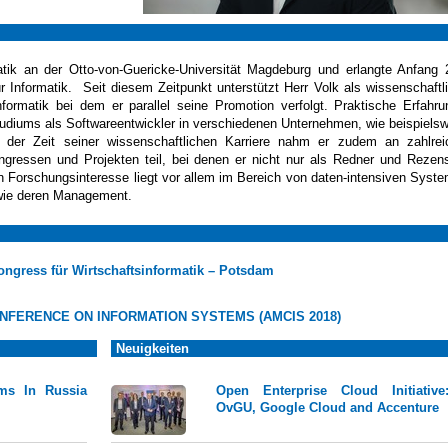
matik an der Otto-von-Guericke-Universität Magdeburg und erlangte Anfang
r Informatik. Seit diesem Zeitpunkt unterstützt Herr Volk als wissenschaftl
informatik bei dem er parallel seine Promotion verfolgt. Praktische Erfahr
tudiums als Softwareentwickler in verschiedenen Unternehmen, wie beispiels
er Zeit seiner wissenschaftlichen Karriere nahm er zudem an zahlrei
ongressen und Projekten teil, bei denen er nicht nur als Redner und Rezen
in Forschungsinteresse liegt vor allem im Bereich von daten-intensiven Syst
owie deren Management.
Kongress für Wirtschaftsinformatik – Potsdam
NFERENCE ON INFORMATION SYSTEMS (AMCIS 2018)
Neuigkeiten
ams In Russia
Open Enterprise Cloud Initiative
OvGU, Google Cloud and Accenture