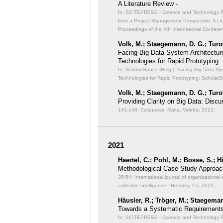
A Literature Review -
In: SCITEPRESS - Science and Technology Publ
from a Project Management Perspective: A Lit
Proceedings of the 4th International Confer
Volk, M.; Staegemann, D. G.; Turo
Facing Big Data System Architectu
Technologies for Rapid Prototyping
In: ScholarSpace (Hrsg.): Facing Big Data S
Technologies for Rapid Prototyping;
ScholarS
Volk, M.; Staegemann, D. G.; Turo
Providing Clarity on Big Data: Discu
141-148; Scitepress; Malta, Valetta; 2022;
2021
Haertel, C.; Pohl, M.; Bosse, S.; 
Methodological Case Study Approach
35-54; International journal of organizational 
collective intelligence - Hershey, Pa; 2021;
Häusler, R.; Tröger, M.; Staegeman
Towards a Systematic Requirements
In: SCITEPRESS - Science and Technology Pub