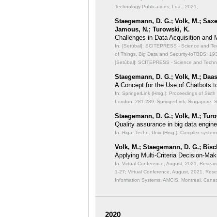
Technology Publications, Lda.; 2021;
Staegemann, D. G.; Volk, M.; Saxen
Jamous, N.; Turowski, K.
Challenges in Data Acquisition and
In: [Setúbal]: SCITEPRESS - Science and Techn
of Things, Big Data and Security-IoTBDS;
193
[Setúbal]: SCITEPRESS - Science and Technol
Staegemann, D. G.; Volk, M.; Daas
A Concept for the Use of Chatbots to 
In: SpringerLink (Hrsg.): Proceedings of Six
London;
281-289; SpringerLink; Singapore: 
Staegemann, D. G.; Volk, M.; Turo
Quality assurance in big data engine
In: Riga: Techn. Univ (Hrsg.): Complex system
Volk, M.; Staegemann, D. G.; Bisch
Applying Multi-Criteria Decision-Mak
In: Virtual Conference, August, 2021, Rese
1-27; Virtual Conference, August, 2021, Re
Information Systems, AMCIS, Montreal, Canad
2020