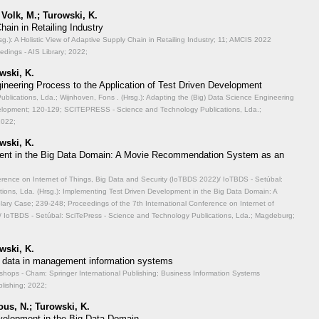
 Volk, M.; Turowski, K.
hain in Retailing Industry
.): A Holistic View of Adaptive Supply Chain in Retailing Industry;
11; AMCIS 2022
dings - AIS Library; 2022;
wski, K.
ineering Process to the Application of Test Driven Development
lications, Lda.; Wijnhoven, Fons . (Hrsg.): Adapting the (Big) Data Science Engineering
velopment;
120-129; SCITEPRESS - Science and Technology Publications, Lda.;
2022;
wski, K.
ent in the Big Data Domain: A Movie Recommendation System as an
ference on Internet of Things, Big Data and Security (IoTBDS 2022)/ IoTBDS - Setúbal:
ions, Lda. (Hrsg.): Implementing Test Driven Development in the Big Data Domain: A
lary Case;
239-248; Proceedings of the 7th International Conference on Internet of
/ IoTBDS - Setúbal: SciTePress - Science and Technology Publications, Lda.; Magdeburg;
wski, K.
big data in management information systems
hops - Cham: Springer International Publishing; Business Information Systems
lishing; 2022;
us, N.; Turowski, K.
velopment in the Big Data Domain