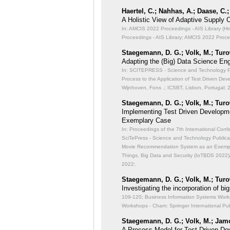
Haertel, C.; Nahhas, A.; Daase, C.;
A Holistic View of Adaptive Supply C
In: AMCIS 2022 Proceedings - AIS Library (Hrsg
Proceedings - AIS Library; AMCIS 2022 Procee
Staegemann, D. G.; Volk, M.; Turo
Adapting the (Big) Data Science Eng
In: SCITEPRESS - Science and Technology Pub
Process to the Application of Test Driven De
Wijnhoven, Fons .; ICSBT, Lisbon, Portugal; 
Staegemann, D. G.; Volk, M.; Turo
Implementing Test Driven Developm
Exemplary Case
In: Proceedings of the 7th International Con
SciTePress - Science and Technology Publicat
Movie Recommendation System as an Exemp
Things, Big Data and Security (IoTBDS 2022)
2022;
Staegemann, D. G.; Volk, M.; Turo
Investigating the incorporation of 
109-120; Business Information Systems Works
Workshops - Cham: Springer International Pub
Staegemann, D. G.; Volk, M.; Jamo
A Process Model for Test Driven De