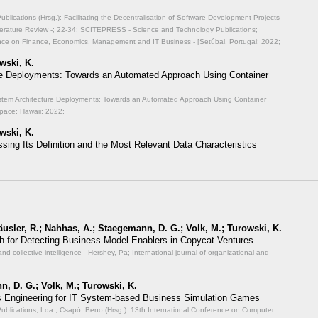
ications (Hrsg.): Facilitating the Decentralisation of Software Development Projects
erature Review -;
22-34; SCITEPRESS - Science and Technology Publications;
ence on Finance, Economics, Management and IT Business - [Setúbal, Portugal; 2022;
wski, K.
re Deployments: Towards an Automated Approach Using Container
ystem Architecture Deployments: Towards an Automated Approach Using Container
pace; Hawaii; 2022;
wski, K.
ssing Its Definition and the Most Relevant Data Characteristics
Häusler, R.; Nahhas, A.; Staegemann, D. G.; Volk, M.; Turowski, K.
 for Detecting Business Model Enablers in Copycat Ventures
and collective intelligence - Hershey, Pa; International journal of organizational and
n, D. G.; Volk, M.; Turowski, K.
 Engineering for IT System-based Business Simulation Games
lications, Lda.; Csapó, Beno (Hrsg.): 13th International Conference on Computer