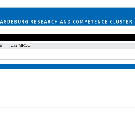
en
Das MRCC