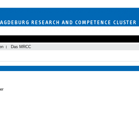
en
Das MRCC
er