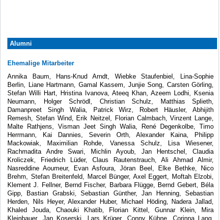
Alumni
Ehemalige Mitarbeiter
Annika Baum, Hans-Knud Arndt, Wiebke Staufenbiel, Lina-Sophie
Berlin, Liane Hartmann, Gamal Kassem, Junjie Song, Carsten Görling,
Stefan Willi Hart, Hristina Ivanova, Ateeq Khan, Azeem Lodhi, Ksenia
Neumann, Holger Schrödl, Christian Schulz, Matthias Splieth,
Damanpreet Singh Walia, Patrick Wirz, Robert Häusler, Abhijith
Remesh, Stefan Wind, Erik Neitzel, Florian Calmbach, Vinzent Lange,
Malte Rathjens, Visman Jeet Singh Walia, René Degenkolbe, Timo
Herrmann, Kai Dannies, Severin Orth, Alexander Kaina, Philipp
Mackowiak, Maximilian Rohde, Vanessa Schulz, Lisa Wiesener,
Rachmadita Andre Swari, Michlin Ayoub, Jan Hentschel, Claudia
Kroliczek, Friedrich Lüder, Claus Rautenstrauch, Ali Ahmad Almir,
Nasreddine Aoumeur, Evan Asfoura, Jöran Beel, Elke Bethke, Nico
Brehm, Stefan Breitenfeld, Marcel Bünger, Axel Eggert, Moftah Elzobi,
Klement J. Fellner, Bernd Fischer, Barbara Flügge, Bernd Gebert, Béla
Gipp, Bastian Grabski, Sebastian Günther, Jan Henning, Sebastian
Herden, Nils Heyer, Alexander Huber, Michael Höding, Nadera Jallad,
Khaled Jouda, Chaouki Khatib, Florian Kittel, Gunnar Klein, Mira
Kleinbauer, Jan Koserski, Lars Krüger, Conny Kühne, Corinna Lang,