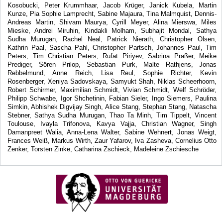
Kosobucki, Peter Krummhaar, Jacob Krüger, Janick Kubela, Martin
Kunze, Pia Sophie Lamprecht, Sabine Majaura, Tina Malmquist, Dennis-
Andreas Martin, Shivam Maurya, Cyrill Meyer, Alina Mierswa, Miles
Mieske, Andrei Miruhin, Kindakli Molham, Subhajit Mondal, Sathya
Sudha Murugan, Rachel Neal, Patrick Nierath, Christopher Olsen,
Kathrin Paal, Sascha Pahl, Christopher Partsch, Johannes Paul, Tim
Peters, Tim Christian Peters, Rufat Piriyev, Sabrina Praßer, Meike
Prediger, Sören Prilop, Sebastian Purk, Malte Rathjens, Jonas
Rebbelmund, Anne Reich, Lisa Reul, Sophie Richter, Kevin
Rosenberger, Xeniya Sadovskaya, Samyukt Shah, Niklas Scheerhoorn,
Robert Schirmer, Maximilian Schmidt, Vivian Schmidt, Welf Schröder,
Philipp Schwabe, Igor Shchetinin, Fabian Sieler, Ingo Siemers, Paulina
Simkin, Abhishek Digvijay Singh, Alice Stang, Stephan Stang, Natascha
Stebner, Sathya Sudha Murugan, Thao Ta Minh, Tim Tippelt, Vincent
Toulouse, Ivayla Trifonova, Kavya Vajja, Christian Wagner, Singh
Damanpreet Walia, Anna-Lena Walter, Sabine Wehnert, Jonas Weigt,
Frances Weiß, Markus Wirth, Zaur Yafarov, Iva Zasheva, Cornelius Otto
Zenker, Torsten Zinke, Catharina Zschieck, Madeleine Zschiesche