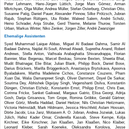
Peter Lehmann, Hans-Jürgen Lüttich, Jorge Marx Gómez, Arman
Mkrtchyan, Olga Müller, Andrea Müller, Stefan Osterburg, Christian Otto,
Susanne Patig, Daniel Pauer, Alexander Pinnow, Silke Prötzsch, Jubran
Rajub, Stephan Rüttgers, Uta Röder, Waleed Salem, André Scholz,
Heino Schrader, Anja Strube, Gerd Thieme, Melanie Thurow, Torsten
Urban, Markus Winter, Niko Zenker, Jürgen Ziller, André Zwanziger
Ehemalige Assistenten
Syed Muhammad Laique Abbas, Miguel Al Badawi Dahma, Samir Al
Badawi Dahma, Najdat Al-Soufi, Ahmad Alwadi, Supretha Anand, Robert
Andrews, Stella Anton, Vathsala Arabaghatta Shivarudrappa, Florian
Bannier, Max Begenau, Marcel Beskau, Simone Bexten, Shweta Bhat,
Mudit Bhatnagar, Elie Bitar, Julian Blank, Philipp Bock, Daniel Bose,
Darius Brückers, Marilla Brüggenkoch, Anastasiya Brytsikava, Apoorva
Byaladakere, Martha Madeleine Cichos, Constanze Couzens, Pham
Xuan Dai, Walia Damanpreet Singh, Oliver Dammert, Doyel De Sarkar,
Sourima Dey, Abhishek Digvijay Singh, Vegenshanti Dsilva, Konstantin
Düngen, Christian Elzholz, Konstantin Ernst, Philipp Ernst, Chris Ewe,
Corinna Fricke, Sanket Gaikwad, Margaux Gatrio, Elisa Georgi, Adrija
Gosh, Darija Grisanova, Tom Grope, Romina Gröbke, Gerald Gärtner,
Oliver Görtz, Mirella Haddad, Daniel Heitzer, Nils Christian Heitzmann,
Victoria Helmstädt, Mark Hildmann, Jessica Hirschfeld, Aslam Hossain,
Dörte Jacobi, Lisa Janz, Motasem A. O. Jobran, Andrea Jozwiak, Lukas
Jülich, Hafez Kader Omar, Cinderella Kassab, Steve Kempe, Kolja
Kirchner, Eike Kirschner, Jan Klaaßen, Jan Klaaßen, Nico Klaiber,
Leonard Kleber, Sarah Koeneke, Oleksandra Korolova, Jesse