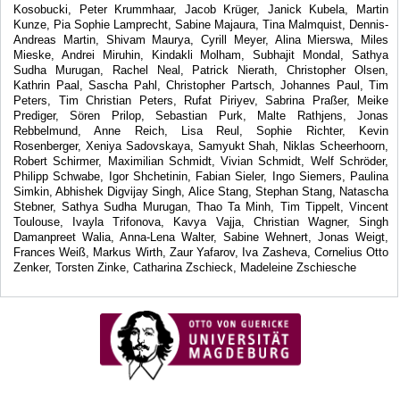
Kosobucki, Peter Krummhaar, Jacob Krüger, Janick Kubela, Martin
Kunze, Pia Sophie Lamprecht, Sabine Majaura, Tina Malmquist, Dennis-
Andreas Martin, Shivam Maurya, Cyrill Meyer, Alina Mierswa, Miles
Mieske, Andrei Miruhin, Kindakli Molham, Subhajit Mondal, Sathya
Sudha Murugan, Rachel Neal, Patrick Nierath, Christopher Olsen,
Kathrin Paal, Sascha Pahl, Christopher Partsch, Johannes Paul, Tim
Peters, Tim Christian Peters, Rufat Piriyev, Sabrina Praßer, Meike
Prediger, Sören Prilop, Sebastian Purk, Malte Rathjens, Jonas
Rebbelmund, Anne Reich, Lisa Reul, Sophie Richter, Kevin
Rosenberger, Xeniya Sadovskaya, Samyukt Shah, Niklas Scheerhoorn,
Robert Schirmer, Maximilian Schmidt, Vivian Schmidt, Welf Schröder,
Philipp Schwabe, Igor Shchetinin, Fabian Sieler, Ingo Siemers, Paulina
Simkin, Abhishek Digvijay Singh, Alice Stang, Stephan Stang, Natascha
Stebner, Sathya Sudha Murugan, Thao Ta Minh, Tim Tippelt, Vincent
Toulouse, Ivayla Trifonova, Kavya Vajja, Christian Wagner, Singh
Damanpreet Walia, Anna-Lena Walter, Sabine Wehnert, Jonas Weigt,
Frances Weiß, Markus Wirth, Zaur Yafarov, Iva Zasheva, Cornelius Otto
Zenker, Torsten Zinke, Catharina Zschieck, Madeleine Zschiesche