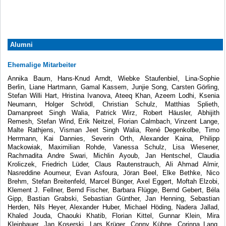
Alumni
Ehemalige Mitarbeiter
Annika Baum, Hans-Knud Arndt, Wiebke Staufenbiel, Lina-Sophie
Berlin, Liane Hartmann, Gamal Kassem, Junjie Song, Carsten Görling,
Stefan Willi Hart, Hristina Ivanova, Ateeq Khan, Azeem Lodhi, Ksenia
Neumann, Holger Schrödl, Christian Schulz, Matthias Splieth,
Damanpreet Singh Walia, Patrick Wirz, Robert Häusler, Abhijith
Remesh, Stefan Wind, Erik Neitzel, Florian Calmbach, Vinzent Lange,
Malte Rathjens, Visman Jeet Singh Walia, René Degenkolbe, Timo
Herrmann, Kai Dannies, Severin Orth, Alexander Kaina, Philipp
Mackowiak, Maximilian Rohde, Vanessa Schulz, Lisa Wiesener,
Rachmadita Andre Swari, Michlin Ayoub, Jan Hentschel, Claudia
Kroliczek, Friedrich Lüder, Claus Rautenstrauch, Ali Ahmad Almir,
Nasreddine Aoumeur, Evan Asfoura, Jöran Beel, Elke Bethke, Nico
Brehm, Stefan Breitenfeld, Marcel Bünger, Axel Eggert, Moftah Elzobi,
Klement J. Fellner, Bernd Fischer, Barbara Flügge, Bernd Gebert, Béla
Gipp, Bastian Grabski, Sebastian Günther, Jan Henning, Sebastian
Herden, Nils Heyer, Alexander Huber, Michael Höding, Nadera Jallad,
Khaled Jouda, Chaouki Khatib, Florian Kittel, Gunnar Klein, Mira
Kleinbauer, Jan Koserski, Lars Krüger, Conny Kühne, Corinna Lang,