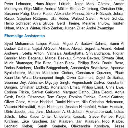
Peter Lehmann, Hans-Jürgen Lüttich, Jorge Marx Gómez, Arman
Mkrtchyan, Olga Müller, Andrea Müller, Stefan Osterburg, Christian Otto,
Susanne Patig, Daniel Pauer, Alexander Pinnow, Silke Prötzsch, Jubran
Rajub, Stephan Rüttgers, Uta Röder, Waleed Salem, André Scholz,
Heino Schrader, Anja Strube, Gerd Thieme, Melanie Thurow, Torsten
Urban, Markus Winter, Niko Zenker, Jürgen Ziller, André Zwanziger
Ehemalige Assistenten
Syed Muhammad Laique Abbas, Miguel Al Badawi Dahma, Samir Al
Badawi Dahma, Najdat Al-Soufi, Ahmad Alwadi, Supretha Anand, Robert
Andrews, Stella Anton, Vathsala Arabaghatta Shivarudrappa, Florian
Bannier, Max Begenau, Marcel Beskau, Simone Bexten, Shweta Bhat,
Mudit Bhatnagar, Elie Bitar, Julian Blank, Philipp Bock, Daniel Bose,
Darius Brückers, Marilla Brüggenkoch, Anastasiya Brytsikava, Apoorva
Byaladakere, Martha Madeleine Cichos, Constanze Couzens, Pham
Xuan Dai, Walia Damanpreet Singh, Oliver Dammert, Doyel De Sarkar,
Sourima Dey, Abhishek Digvijay Singh, Vegenshanti Dsilva, Konstantin
Düngen, Christian Elzholz, Konstantin Ernst, Philipp Ernst, Chris Ewe,
Corinna Fricke, Sanket Gaikwad, Margaux Gatrio, Elisa Georgi, Adrija
Gosh, Darija Grisanova, Tom Grope, Romina Gröbke, Gerald Gärtner,
Oliver Görtz, Mirella Haddad, Daniel Heitzer, Nils Christian Heitzmann,
Victoria Helmstädt, Mark Hildmann, Jessica Hirschfeld, Aslam Hossain,
Dörte Jacobi, Lisa Janz, Motasem A. O. Jobran, Andrea Jozwiak, Lukas
Jülich, Hafez Kader Omar, Cinderella Kassab, Steve Kempe, Kolja
Kirchner, Eike Kirschner, Jan Klaaßen, Jan Klaaßen, Nico Klaiber,
Leonard Kleber, Sarah Koeneke, Oleksandra Korolova, Jesse