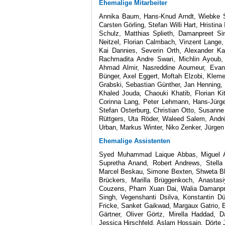
Ehemalige Mitarbeiter
Annika Baum, Hans-Knud Arndt, Wiebke St
Carsten Görling, Stefan Willi Hart, Hristi
Schulz, Matthias Splieth, Damanpreet Sin
Neitzel, Florian Calmbach, Vinzent Lange
Kai Dannies, Severin Orth, Alexander Ka
Rachmadita Andre Swari, Michlin Ayoub, J
Ahmad Almir, Nasreddine Aoumeur, Evan 
Bünger, Axel Eggert, Moftah Elzobi, Kleme
Grabski, Sebastian Günther, Jan Henning, 
Khaled Jouda, Chaouki Khatib, Florian Ki
Corinna Lang, Peter Lehmann, Hans-Jürge
Stefan Osterburg, Christian Otto, Susanne
Rüttgers, Uta Röder, Waleed Salem, André
Urban, Markus Winter, Niko Zenker, Jürgen 
Ehemalige Assistenten
Syed Muhammad Laique Abbas, Miguel A
Supretha Anand, Robert Andrews, Stella 
Marcel Beskau, Simone Bexten, Shweta Bhat
Brückers, Marilla Brüggenkoch, Anastas
Couzens, Pham Xuan Dai, Walia Damanpree
Singh, Vegenshanti Dsilva, Konstantin Dü
Fricke, Sanket Gaikwad, Margaux Gatrio, E
Gärtner, Oliver Görtz, Mirella Haddad, D
Jessica Hirschfeld, Aslam Hossain, Dörte 