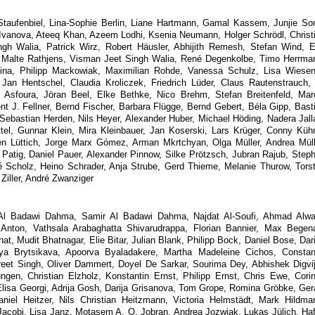
aufenbiel, Lina-Sophie Berlin, Liane Hartmann, Gamal Kassem, Junjie So
na Ivanova, Ateeq Khan, Azeem Lodhi, Ksenia Neumann, Holger Schrödl, Christ
gh Walia, Patrick Wirz, Robert Häusler, Abhijith Remesh, Stefan Wind, E
, Malte Rathjens, Visman Jeet Singh Walia, René Degenkolbe, Timo Herrma
ina, Philipp Mackowiak, Maximilian Rohde, Vanessa Schulz, Lisa Wiesen
an Hentschel, Claudia Kroliczek, Friedrich Lüder, Claus Rautenstrauch, 
Asfoura, Jöran Beel, Elke Bethke, Nico Brehm, Stefan Breitenfeld, Mar
nt J. Fellner, Bernd Fischer, Barbara Flügge, Bernd Gebert, Béla Gipp, Bast
Sebastian Herden, Nils Heyer, Alexander Huber, Michael Höding, Nadera Jall
ttel, Gunnar Klein, Mira Kleinbauer, Jan Koserski, Lars Krüger, Conny Küh
n Lüttich, Jorge Marx Gómez, Arman Mkrtchyan, Olga Müller, Andrea Müll
 Patig, Daniel Pauer, Alexander Pinnow, Silke Prötzsch, Jubran Rajub, Step
 Scholz, Heino Schrader, Anja Strube, Gerd Thieme, Melanie Thurow, Tors
Ziller, André Zwanziger
l Badawi Dahma, Samir Al Badawi Dahma, Najdat Al-Soufi, Ahmad Alwa
Anton, Vathsala Arabaghatta Shivarudrappa, Florian Bannier, Max Begen
, Mudit Bhatnagar, Elie Bitar, Julian Blank, Philipp Bock, Daniel Bose, Dar
iya Brytsikava, Apoorva Byaladakere, Martha Madeleine Cichos, Consta
t Singh, Oliver Dammert, Doyel De Sarkar, Sourima Dey, Abhishek Digvi
ngen, Christian Elzholz, Konstantin Ernst, Philipp Ernst, Chris Ewe, Cori
lisa Georgi, Adrija Gosh, Darija Grisanova, Tom Grope, Romina Gröbke, Ger
aniel Heitzer, Nils Christian Heitzmann, Victoria Helmstädt, Mark Hildma
Jacobi, Lisa Janz, Motasem A. O. Jobran, Andrea Jozwiak, Lukas Jülich, Ha