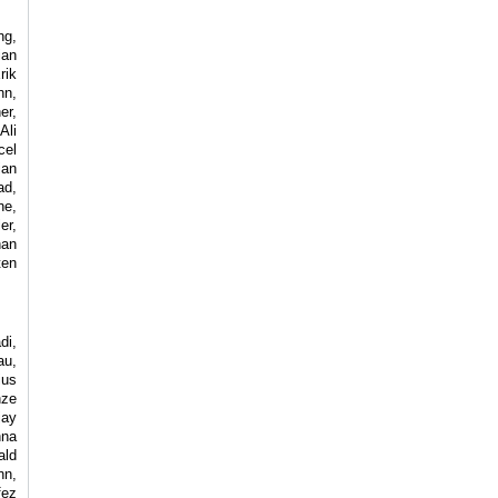
ng,
ian
rik
nn,
er,
Ali
cel
ian
ad,
ne,
er,
han
ten
di,
au,
ius
nze
jay
nna
ald
nn,
fez