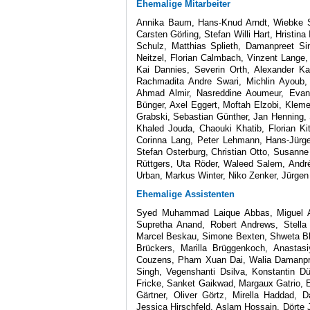
Ehemalige Mitarbeiter
Annika Baum, Hans-Knud Arndt, Wiebke St
Carsten Görling, Stefan Willi Hart, Hristi
Schulz, Matthias Splieth, Damanpreet Sin
Neitzel, Florian Calmbach, Vinzent Lange
Kai Dannies, Severin Orth, Alexander Ka
Rachmadita Andre Swari, Michlin Ayoub, J
Ahmad Almir, Nasreddine Aoumeur, Evan 
Bünger, Axel Eggert, Moftah Elzobi, Kleme
Grabski, Sebastian Günther, Jan Henning, 
Khaled Jouda, Chaouki Khatib, Florian Ki
Corinna Lang, Peter Lehmann, Hans-Jürge
Stefan Osterburg, Christian Otto, Susanne
Rüttgers, Uta Röder, Waleed Salem, André
Urban, Markus Winter, Niko Zenker, Jürgen 
Ehemalige Assistenten
Syed Muhammad Laique Abbas, Miguel A
Supretha Anand, Robert Andrews, Stella 
Marcel Beskau, Simone Bexten, Shweta Bhat
Brückers, Marilla Brüggenkoch, Anastas
Couzens, Pham Xuan Dai, Walia Damanpree
Singh, Vegenshanti Dsilva, Konstantin Dü
Fricke, Sanket Gaikwad, Margaux Gatrio, E
Gärtner, Oliver Görtz, Mirella Haddad, D
Jessica Hirschfeld, Aslam Hossain, Dörte 