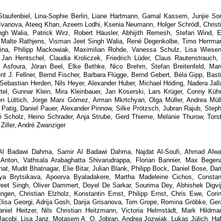
aufenbiel, Lina-Sophie Berlin, Liane Hartmann, Gamal Kassem, Junjie So
na Ivanova, Ateeq Khan, Azeem Lodhi, Ksenia Neumann, Holger Schrödl, Christ
gh Walia, Patrick Wirz, Robert Häusler, Abhijith Remesh, Stefan Wind, E
, Malte Rathjens, Visman Jeet Singh Walia, René Degenkolbe, Timo Herrma
ina, Philipp Mackowiak, Maximilian Rohde, Vanessa Schulz, Lisa Wiesen
an Hentschel, Claudia Kroliczek, Friedrich Lüder, Claus Rautenstrauch, 
Asfoura, Jöran Beel, Elke Bethke, Nico Brehm, Stefan Breitenfeld, Mar
nt J. Fellner, Bernd Fischer, Barbara Flügge, Bernd Gebert, Béla Gipp, Bast
Sebastian Herden, Nils Heyer, Alexander Huber, Michael Höding, Nadera Jall
ttel, Gunnar Klein, Mira Kleinbauer, Jan Koserski, Lars Krüger, Conny Küh
n Lüttich, Jorge Marx Gómez, Arman Mkrtchyan, Olga Müller, Andrea Müll
 Patig, Daniel Pauer, Alexander Pinnow, Silke Prötzsch, Jubran Rajub, Step
 Scholz, Heino Schrader, Anja Strube, Gerd Thieme, Melanie Thurow, Tors
Ziller, André Zwanziger
l Badawi Dahma, Samir Al Badawi Dahma, Najdat Al-Soufi, Ahmad Alwa
Anton, Vathsala Arabaghatta Shivarudrappa, Florian Bannier, Max Begen
, Mudit Bhatnagar, Elie Bitar, Julian Blank, Philipp Bock, Daniel Bose, Dar
iya Brytsikava, Apoorva Byaladakere, Martha Madeleine Cichos, Consta
t Singh, Oliver Dammert, Doyel De Sarkar, Sourima Dey, Abhishek Digvi
ngen, Christian Elzholz, Konstantin Ernst, Philipp Ernst, Chris Ewe, Cori
lisa Georgi, Adrija Gosh, Darija Grisanova, Tom Grope, Romina Gröbke, Ger
aniel Heitzer, Nils Christian Heitzmann, Victoria Helmstädt, Mark Hildma
Jacobi, Lisa Janz, Motasem A. O. Jobran, Andrea Jozwiak, Lukas Jülich, Ha