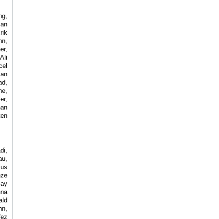
ng,
ian
rik
nn,
er,
Ali
cel
ian
ad,
ne,
er,
han
ten
di,
au,
ius
nze
jay
nna
ald
nn,
fez