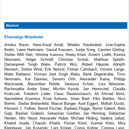
Alumni
Ehemalige Mitarbeiter
Annika Baum, Hans-Knud Arndt, Wiebke Staufenbiel, Lina-Sophie
Berlin, Liane Hartmann, Gamal Kassem, Junjie Song, Carsten Görling,
Stefan Willi Hart, Hristina Ivanova, Ateeq Khan, Azeem Lodhi, Ksenia
Neumann, Holger Schrödl, Christian Schulz, Matthias Splieth,
Damanpreet Singh Walia, Patrick Wirz, Robert Häusler, Abhijith
Remesh, Stefan Wind, Erik Neitzel, Florian Calmbach, Vinzent Lange,
Malte Rathjens, Visman Jeet Singh Walia, René Degenkolbe, Timo
Herrmann, Kai Dannies, Severin Orth, Alexander Kaina, Philipp
Mackowiak, Maximilian Rohde, Vanessa Schulz, Lisa Wiesener,
Rachmadita Andre Swari, Michlin Ayoub, Jan Hentschel, Claudia
Kroliczek, Friedrich Lüder, Claus Rautenstrauch, Ali Ahmad Almir,
Nasreddine Aoumeur, Evan Asfoura, Jöran Beel, Elke Bethke, Nico
Brehm, Stefan Breitenfeld, Marcel Bünger, Axel Eggert, Moftah Elzobi,
Klement J. Fellner, Bernd Fischer, Barbara Flügge, Bernd Gebert, Béla
Gipp, Bastian Grabski, Sebastian Günther, Jan Henning, Sebastian
Herden, Nils Heyer, Alexander Huber, Michael Höding, Nadera Jallad,
Khaled Jouda, Chaouki Khatib, Florian Kittel, Gunnar Klein, Mira
Kleinbauer, Jan Koserski, Lars Krüger, Conny Kühne, Corinna Lang,