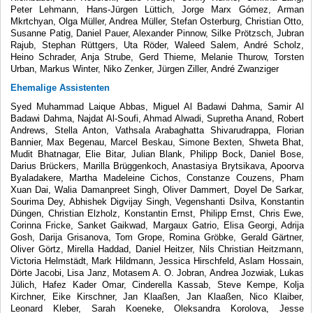
Peter Lehmann, Hans-Jürgen Lüttich, Jorge Marx Gómez, Arman
Mkrtchyan, Olga Müller, Andrea Müller, Stefan Osterburg, Christian Otto,
Susanne Patig, Daniel Pauer, Alexander Pinnow, Silke Prötzsch, Jubran
Rajub, Stephan Rüttgers, Uta Röder, Waleed Salem, André Scholz,
Heino Schrader, Anja Strube, Gerd Thieme, Melanie Thurow, Torsten
Urban, Markus Winter, Niko Zenker, Jürgen Ziller, André Zwanziger
Ehemalige Assistenten
Syed Muhammad Laique Abbas, Miguel Al Badawi Dahma, Samir Al
Badawi Dahma, Najdat Al-Soufi, Ahmad Alwadi, Supretha Anand, Robert
Andrews, Stella Anton, Vathsala Arabaghatta Shivarudrappa, Florian
Bannier, Max Begenau, Marcel Beskau, Simone Bexten, Shweta Bhat,
Mudit Bhatnagar, Elie Bitar, Julian Blank, Philipp Bock, Daniel Bose,
Darius Brückers, Marilla Brüggenkoch, Anastasiya Brytsikava, Apoorva
Byaladakere, Martha Madeleine Cichos, Constanze Couzens, Pham
Xuan Dai, Walia Damanpreet Singh, Oliver Dammert, Doyel De Sarkar,
Sourima Dey, Abhishek Digvijay Singh, Vegenshanti Dsilva, Konstantin
Düngen, Christian Elzholz, Konstantin Ernst, Philipp Ernst, Chris Ewe,
Corinna Fricke, Sanket Gaikwad, Margaux Gatrio, Elisa Georgi, Adrija
Gosh, Darija Grisanova, Tom Grope, Romina Gröbke, Gerald Gärtner,
Oliver Görtz, Mirella Haddad, Daniel Heitzer, Nils Christian Heitzmann,
Victoria Helmstädt, Mark Hildmann, Jessica Hirschfeld, Aslam Hossain,
Dörte Jacobi, Lisa Janz, Motasem A. O. Jobran, Andrea Jozwiak, Lukas
Jülich, Hafez Kader Omar, Cinderella Kassab, Steve Kempe, Kolja
Kirchner, Eike Kirschner, Jan Klaaßen, Jan Klaaßen, Nico Klaiber,
Leonard Kleber, Sarah Koeneke, Oleksandra Korolova, Jesse