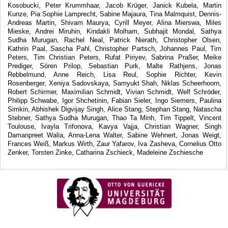
Kosobucki, Peter Krummhaar, Jacob Krüger, Janick Kubela, Martin
Kunze, Pia Sophie Lamprecht, Sabine Majaura, Tina Malmquist, Dennis-
Andreas Martin, Shivam Maurya, Cyrill Meyer, Alina Mierswa, Miles
Mieske, Andrei Miruhin, Kindakli Molham, Subhajit Mondal, Sathya
Sudha Murugan, Rachel Neal, Patrick Nierath, Christopher Olsen,
Kathrin Paal, Sascha Pahl, Christopher Partsch, Johannes Paul, Tim
Peters, Tim Christian Peters, Rufat Piriyev, Sabrina Praßer, Meike
Prediger, Sören Prilop, Sebastian Purk, Malte Rathjens, Jonas
Rebbelmund, Anne Reich, Lisa Reul, Sophie Richter, Kevin
Rosenberger, Xeniya Sadovskaya, Samyukt Shah, Niklas Scheerhoorn,
Robert Schirmer, Maximilian Schmidt, Vivian Schmidt, Welf Schröder,
Philipp Schwabe, Igor Shchetinin, Fabian Sieler, Ingo Siemers, Paulina
Simkin, Abhishek Digvijay Singh, Alice Stang, Stephan Stang, Natascha
Stebner, Sathya Sudha Murugan, Thao Ta Minh, Tim Tippelt, Vincent
Toulouse, Ivayla Trifonova, Kavya Vajja, Christian Wagner, Singh
Damanpreet Walia, Anna-Lena Walter, Sabine Wehnert, Jonas Weigt,
Frances Weiß, Markus Wirth, Zaur Yafarov, Iva Zasheva, Cornelius Otto
Zenker, Torsten Zinke, Catharina Zschieck, Madeleine Zschiesche