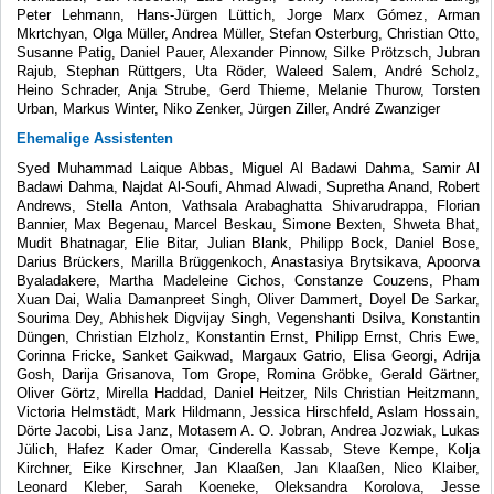
Peter Lehmann, Hans-Jürgen Lüttich, Jorge Marx Gómez, Arman
Mkrtchyan, Olga Müller, Andrea Müller, Stefan Osterburg, Christian Otto,
Susanne Patig, Daniel Pauer, Alexander Pinnow, Silke Prötzsch, Jubran
Rajub, Stephan Rüttgers, Uta Röder, Waleed Salem, André Scholz,
Heino Schrader, Anja Strube, Gerd Thieme, Melanie Thurow, Torsten
Urban, Markus Winter, Niko Zenker, Jürgen Ziller, André Zwanziger
Ehemalige Assistenten
Syed Muhammad Laique Abbas, Miguel Al Badawi Dahma, Samir Al
Badawi Dahma, Najdat Al-Soufi, Ahmad Alwadi, Supretha Anand, Robert
Andrews, Stella Anton, Vathsala Arabaghatta Shivarudrappa, Florian
Bannier, Max Begenau, Marcel Beskau, Simone Bexten, Shweta Bhat,
Mudit Bhatnagar, Elie Bitar, Julian Blank, Philipp Bock, Daniel Bose,
Darius Brückers, Marilla Brüggenkoch, Anastasiya Brytsikava, Apoorva
Byaladakere, Martha Madeleine Cichos, Constanze Couzens, Pham
Xuan Dai, Walia Damanpreet Singh, Oliver Dammert, Doyel De Sarkar,
Sourima Dey, Abhishek Digvijay Singh, Vegenshanti Dsilva, Konstantin
Düngen, Christian Elzholz, Konstantin Ernst, Philipp Ernst, Chris Ewe,
Corinna Fricke, Sanket Gaikwad, Margaux Gatrio, Elisa Georgi, Adrija
Gosh, Darija Grisanova, Tom Grope, Romina Gröbke, Gerald Gärtner,
Oliver Görtz, Mirella Haddad, Daniel Heitzer, Nils Christian Heitzmann,
Victoria Helmstädt, Mark Hildmann, Jessica Hirschfeld, Aslam Hossain,
Dörte Jacobi, Lisa Janz, Motasem A. O. Jobran, Andrea Jozwiak, Lukas
Jülich, Hafez Kader Omar, Cinderella Kassab, Steve Kempe, Kolja
Kirchner, Eike Kirschner, Jan Klaaßen, Jan Klaaßen, Nico Klaiber,
Leonard Kleber, Sarah Koeneke, Oleksandra Korolova, Jesse