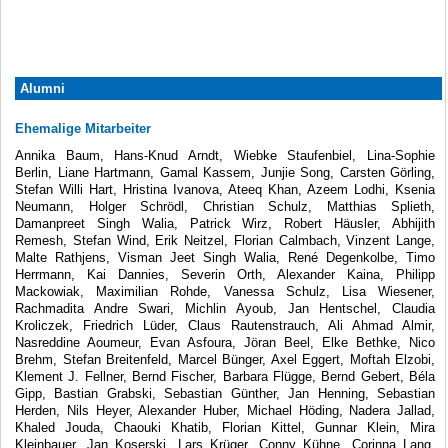
Alumni
Ehemalige Mitarbeiter
Annika Baum, Hans-Knud Arndt, Wiebke Staufenbiel, Lina-Sophie
Berlin, Liane Hartmann, Gamal Kassem, Junjie Song, Carsten Görling,
Stefan Willi Hart, Hristina Ivanova, Ateeq Khan, Azeem Lodhi, Ksenia
Neumann, Holger Schrödl, Christian Schulz, Matthias Splieth,
Damanpreet Singh Walia, Patrick Wirz, Robert Häusler, Abhijith
Remesh, Stefan Wind, Erik Neitzel, Florian Calmbach, Vinzent Lange,
Malte Rathjens, Visman Jeet Singh Walia, René Degenkolbe, Timo
Herrmann, Kai Dannies, Severin Orth, Alexander Kaina, Philipp
Mackowiak, Maximilian Rohde, Vanessa Schulz, Lisa Wiesener,
Rachmadita Andre Swari, Michlin Ayoub, Jan Hentschel, Claudia
Kroliczek, Friedrich Lüder, Claus Rautenstrauch, Ali Ahmad Almir,
Nasreddine Aoumeur, Evan Asfoura, Jöran Beel, Elke Bethke, Nico
Brehm, Stefan Breitenfeld, Marcel Bünger, Axel Eggert, Moftah Elzobi,
Klement J. Fellner, Bernd Fischer, Barbara Flügge, Bernd Gebert, Béla
Gipp, Bastian Grabski, Sebastian Günther, Jan Henning, Sebastian
Herden, Nils Heyer, Alexander Huber, Michael Höding, Nadera Jallad,
Khaled Jouda, Chaouki Khatib, Florian Kittel, Gunnar Klein, Mira
Kleinbauer, Jan Koserski, Lars Krüger, Conny Kühne, Corinna Lang,