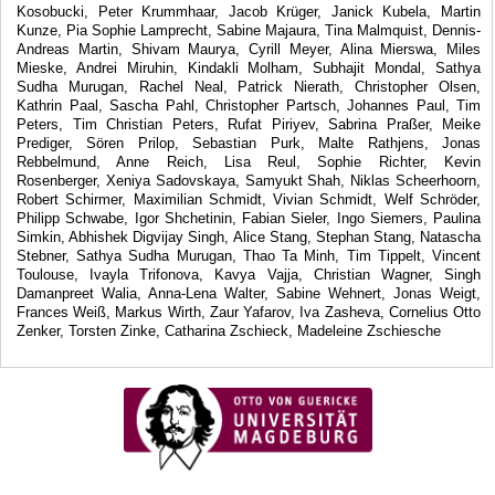
Kosobucki, Peter Krummhaar, Jacob Krüger, Janick Kubela, Martin
Kunze, Pia Sophie Lamprecht, Sabine Majaura, Tina Malmquist, Dennis-
Andreas Martin, Shivam Maurya, Cyrill Meyer, Alina Mierswa, Miles
Mieske, Andrei Miruhin, Kindakli Molham, Subhajit Mondal, Sathya
Sudha Murugan, Rachel Neal, Patrick Nierath, Christopher Olsen,
Kathrin Paal, Sascha Pahl, Christopher Partsch, Johannes Paul, Tim
Peters, Tim Christian Peters, Rufat Piriyev, Sabrina Praßer, Meike
Prediger, Sören Prilop, Sebastian Purk, Malte Rathjens, Jonas
Rebbelmund, Anne Reich, Lisa Reul, Sophie Richter, Kevin
Rosenberger, Xeniya Sadovskaya, Samyukt Shah, Niklas Scheerhoorn,
Robert Schirmer, Maximilian Schmidt, Vivian Schmidt, Welf Schröder,
Philipp Schwabe, Igor Shchetinin, Fabian Sieler, Ingo Siemers, Paulina
Simkin, Abhishek Digvijay Singh, Alice Stang, Stephan Stang, Natascha
Stebner, Sathya Sudha Murugan, Thao Ta Minh, Tim Tippelt, Vincent
Toulouse, Ivayla Trifonova, Kavya Vajja, Christian Wagner, Singh
Damanpreet Walia, Anna-Lena Walter, Sabine Wehnert, Jonas Weigt,
Frances Weiß, Markus Wirth, Zaur Yafarov, Iva Zasheva, Cornelius Otto
Zenker, Torsten Zinke, Catharina Zschieck, Madeleine Zschiesche