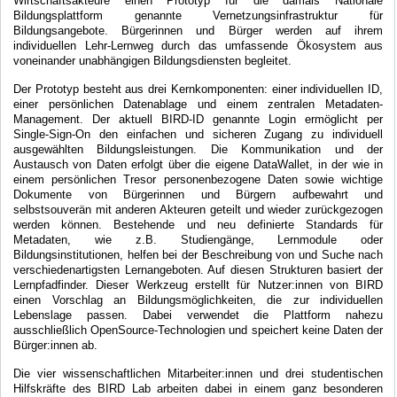
Wirtschaftsakteure einen Prototyp für die damals Nationale
Bildungsplattform genannte Vernetzungsinfrastruktur für
Bildungsangebote. Bürgerinnen und Bürger werden auf ihrem
individuellen Lehr-Lernweg durch das umfassende Ökosystem aus
voneinander unabhängigen Bildungsdiensten begleitet.
Der Prototyp besteht aus drei Kernkomponenten: einer individuellen ID,
einer persönlichen Datenablage und einem zentralen Metadaten-
Management. Der aktuell BIRD-ID genannte Login ermöglicht per
Single-Sign-On den einfachen und sicheren Zugang zu individuell
ausgewählten Bildungsleistungen. Die Kommunikation und der
Austausch von Daten erfolgt über die eigene DataWallet, in der wie in
einem persönlichen Tresor personenbezogene Daten sowie wichtige
Dokumente von Bürgerinnen und Bürgern aufbewahrt und
selbstsouverän mit anderen Akteuren geteilt und wieder zurückgezogen
werden können. Bestehende und neu definierte Standards für
Metadaten, wie z.B. Studiengänge, Lernmodule oder
Bildungsinstitutionen, helfen bei der Beschreibung von und Suche nach
verschiedenartigsten Lernangeboten. Auf diesen Strukturen basiert der
Lernpfadfinder. Dieser Werkzeug erstellt für Nutzer:innen von BIRD
einen Vorschlag an Bildungsmöglichkeiten, die zur individuellen
Lebenslage passen. Dabei verwendet die Plattform nahezu
ausschließlich OpenSource-Technologien und speichert keine Daten der
Bürger:innen ab.
Die vier wissenschaftlichen Mitarbeiter:innen und drei studentischen
Hilfskräfte des BIRD Lab arbeiten dabei in einem ganz besonderen