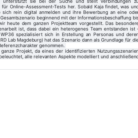
 unterstützt sie bei der Suche und stellt Verbindungen zu
 für Online-Assessment-Tests her. Sobald Kaja findet, was und
 sich rein digital anmelden und ihre Bewerbung an eine oder
esamtszenario beginnend mit der Informationsbeschaffung bis
wir heute dem ganzen Projektteam vorgestellt. Das besondere
arbeit ist, dass dabei ein heterogenes Team entstanden ist -
P36 spezialisiert sich in Erstellung an Personas und deren
RD Lab Magdeburg) hat das Szenario dann als Grundlage für die
 Referenzcharakter genommen. 
 ganze Projekt, da eines der identifizierten Nutzungsszenarien
eleuchtet, alle relevanten Aspekte modelliert und anschließend