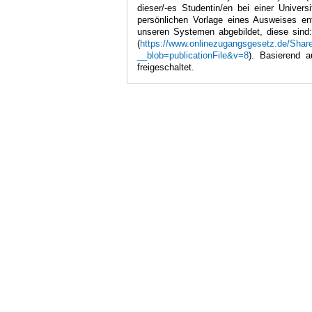
dieser/-es Studentin/en bei einer Univers
persönlichen Vorlage eines Ausweises ent
unseren Systemen abgebildet, diese sin
(
https://www.onlinezugangsgesetz.de/Sha
__blob=publicationFile&v=8
). Basierend 
freigeschaltet.