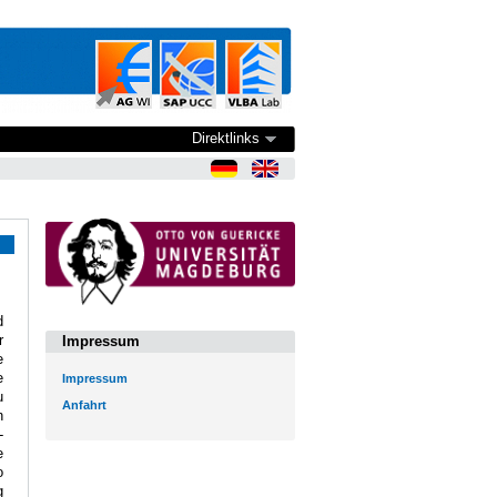
Direktlinks
d
r
Impressum
e
e
Impressum
u
Anfahrt
n
-
e
o
g