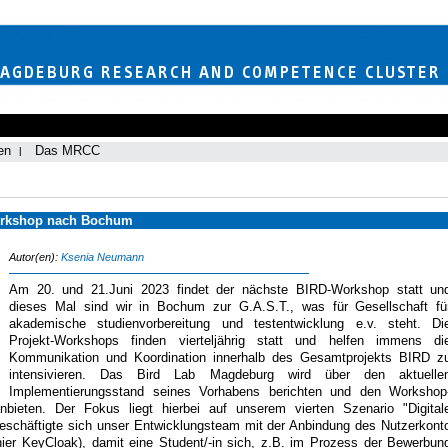
en
Das MRCC
orkshop nach Bochum
Autor(en):
Ksenia Neumann
Am 20. und 21.Juni 2023 findet der nächste BIRD-Workshop statt un
dieses Mal sind wir in Bochum zur G.A.S.T., was für Gesellschaft fü
akademische studienvorbereitung und testentwicklung e.v. steht. Di
Projekt-Workshops finden vierteljährig statt und helfen immens di
Kommunikation und Koordination innerhalb des Gesamtprojekts BIRD z
intensivieren. Das Bird Lab Magdeburg wird über den aktuelle
Implementierungsstand seines Vorhabens berichten und den Workshop
ieten. Der Fokus liegt hierbei auf unserem vierten Szenario "Digital
beschäftigte sich unser Entwicklungsteam mit der Anbindung des Nutzerkont
hier KeyCloak), damit eine Student/-in sich, z.B. im Prozess der Bewerbun