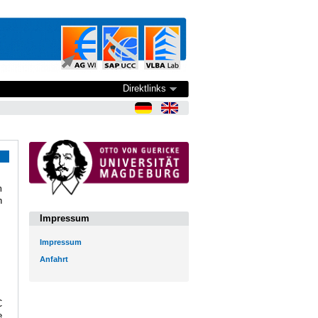
Direktlinks
m
h
Impressum
Impressum
Anfahrt
C
e