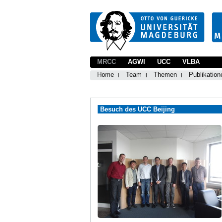
MRCC
AGWI
UCC
VLBA
Home
Team
Themen
Publikation
Besuch des UCC Beijing