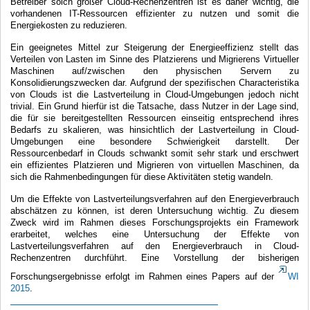
Betreiber solch großer Cloud-Rechenzentren ist es daher wichtig, die
vorhandenen IT-Ressourcen effizienter zu nutzen und somit die
Energiekosten zu reduzieren.
Ein geeignetes Mittel zur Steigerung der Energieeffizienz stellt das
Verteilen von Lasten im Sinne des Platzierens und Migrierens Virtueller
Maschinen auf/zwischen den physischen Servern zu
Konsolidierungszwecken dar. Aufgrund der spezifischen Characteristika
von Clouds ist die Lastverteilung in Cloud-Umgebungen jedoch nicht
trivial. Ein Grund hierfür ist die Tatsache, dass Nutzer in der Lage sind,
die für sie bereitgestellten Ressourcen einseitig entsprechend ihres
Bedarfs zu skalieren, was hinsichtlich der Lastverteilung in Cloud-
Umgebungen eine besondere Schwierigkeit darstellt. Der
Ressourcenbedarf in Clouds schwankt somit sehr stark und erschwert
ein effizientes Platzieren und Migrieren von virtuellen Maschinen, da
sich die Rahmenbedingungen für diese Aktivitäten stetig wandeln.
Um die Effekte von Lastverteilungsverfahren auf den Energieverbrauch
abschätzen zu können, ist deren Untersuchung wichtig. Zu diesem
Zweck wird im Rahmen dieses Forschungsprojekts ein Framework
erarbeitet, welches eine Untersuchung der Effekte von
Lastverteilungsverfahren auf den Energieverbrauch in Cloud-
Rechenzentren durchführt. Eine Vorstellung der bisherigen
Forschungsergebnisse erfolgt im Rahmen eines Papers auf der
WI
2015
.