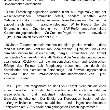
Doktorarbeiten entstanden.
Diese Forschungsergebnisse werden nicht nur regelmäßig mit der
wissenschaftlichen Community geteilt, sondern schaffen auch
Mehrwerte für die Firma Fujitsu sowie deren Kunden und Partner. Sie
spiegeln sich wider in branchenrelevanten White Papers über die
Erkennung und Optimierung von SAP-Performance-Anomalien,
Kundenerfolgsgeschichten, Co-Creation-Projekten sowie innovativen
Fujitsu Data Driven Services for SAP.
10 Jahre Zusammenarbeit müssen natürlich gefeiert werden – dazu
fand ein Jubiläums-Event mit Top-Speakern von Fujitsu, der OVGU und
dem Ministerium für Wissenschaft, Energie, Klimaschutz und Umwelt
des Landes Sachsen-Anhalt statt. Während der Veranstaltung wurde ein
spannender Rückblick auf die wissenschaftlichen und technischen
Erfolge des Fujitsu Lab Magdeburg präsentiert, die durch die
Kombination des exzellenten Forschungs- und Entwicklungspotentials
des MRCC und der umfangreichen Industrieexpertise von Fujitsu
ermöglicht wurden.
Das Fujitsu Lab Magdeburg an der OVGU setzt nicht nur die enge
Zusammenarbeit mit Fujitsu fort, sondern erhöht auch die Zahl der
wissenschaftlich und industriell relevanten Forschungs- und
Entwicklungsrichtungen. Der Erfolg der Kooperation basiert auf den
außergewöhnlichen wissenschaftlichen und ingenieurtechnischen
Fähigkeiten am VLBA sowie dem gelungenen Forschungstransfer.