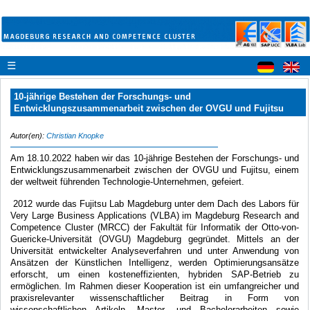
☰
10-jährige Bestehen der Forschungs- und
Entwicklungszusammenarbeit zwischen der OVGU und Fujitsu
Autor(en):
Christian Knopke
Am 18.10.2022 haben wir das 10-jährige Bestehen der Forschungs- und
Entwicklungszusammenarbeit zwischen der OVGU und Fujitsu, einem
der weltweit führenden Technologie-Unternehmen, gefeiert.
2012 wurde das Fujitsu Lab Magdeburg unter dem Dach des Labors für
Very Large Business Applications (VLBA) im Magdeburg Research and
Competence Cluster (MRCC) der Fakultät für Informatik der Otto-von-
Guericke-Universität (OVGU) Magdeburg gegründet. Mittels an der
Universität entwickelter Analyseverfahren und unter Anwendung von
Ansätzen der Künstlichen Intelligenz, werden Optimierungsansätze
erforscht, um einen kosteneffizienten, hybriden SAP-Betrieb zu
ermöglichen. Im Rahmen dieser Kooperation ist ein umfangreicher und
praxisrelevanter wissenschaftlicher Beitrag in Form von
wissenschaftlichen Artikeln, Master- und Bachelorarbeiten sowie