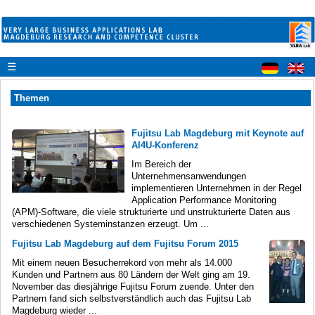
☰
Themen
Fujitsu Lab Magdeburg mit Keynote auf
AI4U-Konferenz
Im Bereich der
Unternehmensanwendungen
implementieren Unternehmen in der Regel
Application Performance Monitoring
(APM)-Software, die viele strukturierte und unstrukturierte Daten aus
verschiedenen Systeminstanzen erzeugt. Um ...
Fujitsu Lab Magdeburg auf dem Fujitsu Forum 2015
Mit einem neuen Besucherrekord von mehr als 14.000
Kunden und Partnern aus 80 Ländern der Welt ging am 19.
November das diesjährige Fujitsu Forum zuende. Unter den
Partnern fand sich selbstverständlich auch das Fujitsu Lab
Magdeburg wieder ...