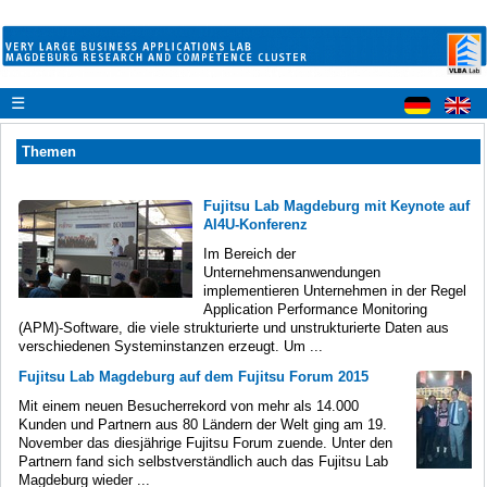
☰
Themen
Fujitsu Lab Magdeburg mit Keynote auf
AI4U-Konferenz
Im Bereich der
Unternehmensanwendungen
implementieren Unternehmen in der Regel
Application Performance Monitoring
(APM)-Software, die viele strukturierte und unstrukturierte Daten aus
verschiedenen Systeminstanzen erzeugt. Um ...
Fujitsu Lab Magdeburg auf dem Fujitsu Forum 2015
Mit einem neuen Besucherrekord von mehr als 14.000
Kunden und Partnern aus 80 Ländern der Welt ging am 19.
November das diesjährige Fujitsu Forum zuende. Unter den
Partnern fand sich selbstverständlich auch das Fujitsu Lab
Magdeburg wieder ...