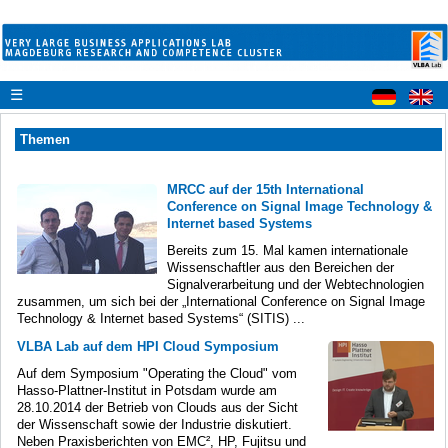
☰
Themen
MRCC auf der 15th International
Conference on Signal Image Technology &
Internet based Systems
Bereits zum 15. Mal kamen internationale
Wissenschaftler aus den Bereichen der
Signalverarbeitung und der Webtechnologien
zusammen, um sich bei der „International Conference on Signal Image
Technology & Internet based Systems“ (SITIS) ...
VLBA Lab auf dem HPI Cloud Symposium
Auf dem Symposium "Operating the Cloud" vom
Hasso-Plattner-Institut in Potsdam wurde am
28.10.2014 der Betrieb von Clouds aus der Sicht
der Wissenschaft sowie der Industrie diskutiert.
Neben Praxisberichten von EMC², HP, Fujitsu und