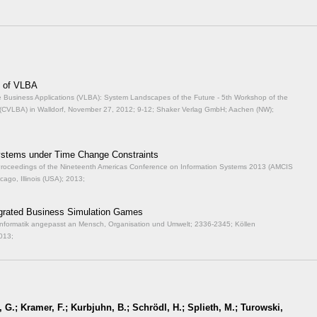
t of VLBA
rge Business Applications (VLBA): System Landscapes of the Future - 5th Workshop of the
s (CVLBA) in Walldorf, November 27, 2012;
9-12; Shaker Verlag GmbH; Aachen (NW);
Systems under Time Change Constraints
.): Proceedings of the Nineteenth Americas Conference on Information Systems 2013 (AMCIS
cago, Illinois (USA); 2013;
egrated Business Simulation Games
 Informatik angepasst an Mensch, Organisation und Umwelt;
2336-2345; Köllen
013;
G.; Kramer, F.; Kurbjuhn, B.; Schrödl, H.; Splieth, M.; Turowski,