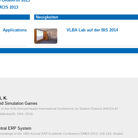
NFORMATIK 2013
MCIS 2013
Neuigkeiten
Applications
VLBA Lab auf der BIS 2014
, K.
sed Simulation Games
gs of the 47th Annual Hawaii International Conference on System Science (HICSS-47
aikoloa/HI, USA; 2014;
ntral ERP System
 Proceedings of the 18th Annual SAP Academic Conference EMEA 2013;
116-124; Shaker