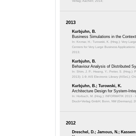
Verlag; Aachen; 2014;
2013
Kurbjuhn, B.
Business Simulations in the Contex
In: Krcmar, H.; Turowski, K. (Hrsg.): Very La
Centers for Very Large Business Application
2013;
Kurbjuhn, B.
Behaviour Analysis of Distributed 
In: Shim, J. P.; Hwang, Y.; Petter, S. (Hrsg
2013);
1-9; AIS Electronic Library (AISeL); Chi
Kurbjuhn, B.; Turowski, K.
Architecture Design for System-Int
In: Horbach, M. (Hrsg.): INFORMATIK 2013 -
Druck+Verlag GmbH; Bonn, NW (Germany); 2
2012
Dreschel, D.; Jamous, N.; Kassem, 