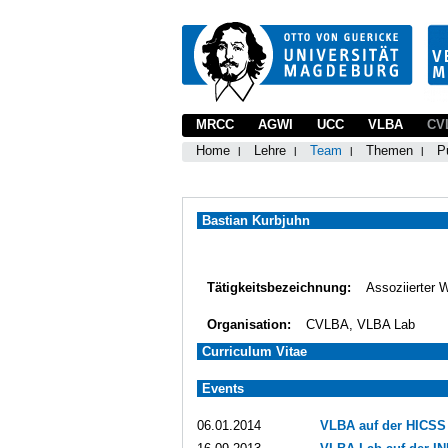
MRCC
AGWI
UCC
VLBA
CV
Home
Lehre
Team
Themen
P
Bastian Kurbjuhn
Tätigkeitsbezeichnung:
Assoziierter 
Organisation:
CVLBA, VLBA Lab
Curriculum Vitae
Events
06.01.2014
VLBA auf der HICSS