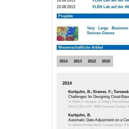
16.09.2013
VLBA Lab auf der I
15.08.2013
VLBA Lab auf der A
Projekte
Very Large Business 
Serious Games
Wissenschaftliche Artikel
2014
2013
2012
2010
2014
Kurbjuhn, B.; Kramer, F.; Turowski
Challenges for Designing Cloud-Ba
In: Ralph H. Sprague, Jr. (Hrsg.): Proceedin
2014);
1251-1257; IEEE Computer Society; W
Kurbjuhn, B.
Automatic Date Adjustment on a Ce
In: Helmut Krcmar, Klaus Turowski (Hrsg.):