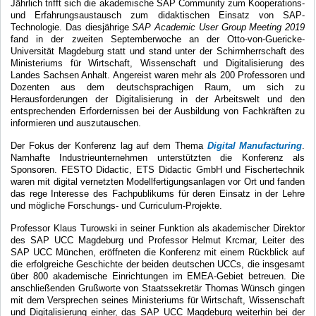
Jährlich trifft sich die akademische SAP Community zum Kooperations-
und Erfahrungsaustausch zum didaktischen Einsatz von SAP-
Technologie. Das diesjährige
SAP Academic User Group Meeting 2019
fand in der zweiten Septemberwoche an der Otto-von-Guericke-
Universität Magdeburg statt und stand unter der Schirmherrschaft des
Ministeriums für Wirtschaft, Wissenschaft und Digitalisierung des
Landes Sachsen Anhalt. Angereist waren mehr als 200 Professoren und
Dozenten aus dem deutschsprachigen Raum, um sich zu
Herausforderungen der Digitalisierung in der Arbeitswelt und den
entsprechenden Erfordernissen bei der Ausbildung von Fachkräften zu
informieren und auszutauschen.
Der Fokus der Konferenz lag auf dem Thema
Digital Manufacturing
.
Namhafte Industrieunternehmen unterstützten die Konferenz als
Sponsoren. FESTO Didactic, ETS Didactic GmbH und Fischertechnik
waren mit digital vernetzten Modellfertigungsanlagen vor Ort und fanden
das rege Interesse des Fachpublikums für deren Einsatz in der Lehre
und mögliche Forschungs- und Curriculum-Projekte.
Professor Klaus Turowski in seiner Funktion als akademischer Direktor
des SAP UCC Magdeburg und Professor Helmut Krcmar, Leiter des
SAP UCC München, eröffneten die Konferenz mit einem Rückblick auf
die erfolgreiche Geschichte der beiden deutschen UCCs, die insgesamt
über 800 akademische Einrichtungen im EMEA-Gebiet betreuen. Die
anschließenden Grußworte von Staatssekretär Thomas Wünsch gingen
mit dem Versprechen seines Ministeriums für Wirtschaft, Wissenschaft
und Digitalisierung einher, das SAP UCC Magdeburg weiterhin bei der