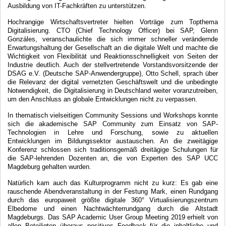
Ausbildung von IT-Fachkräften zu unterstützen.
Hochrangige Wirtschaftsvertreter hielten Vorträge zum Topthema
Digitalisierung. CTO (Chief Technology Officer) bei SAP, Glenn
Gonzáles, veranschaulichte die sich immer schneller verändernde
Erwartungshaltung der Gesellschaft an die digitale Welt und machte die
Wichtigkeit von Flexibilität und Reaktionsschnelligkeit von Seiten der
Industrie deutlich. Auch der stellvertretende Vorstandsvorsitzende der
DSAG e.V. (Deutsche SAP-Anwendergruppe), Otto Schell, sprach über
die Relevanz der digital vernetzten Geschäftswelt und die unbedingte
Notwendigkeit, die Digitalisierung in Deutschland weiter voranzutreiben,
um den Anschluss an globale Entwicklungen nicht zu verpassen.
In thematisch vielseitigen Community Sessions und Workshops konnte
sich die akademische SAP Community zum Einsatz von SAP-
Technologien in Lehre und Forschung, sowie zu aktuellen
Entwicklungen im Bildungssektor austauschen. An die zweitägige
Konferenz schlossen sich traditionsgemäß dreitägige Schulungen für
die SAP-lehrenden Dozenten an, die von Experten des SAP UCC
Magdeburg gehalten wurden.
Natürlich kam auch das Kulturprogramm nicht zu kurz: Es gab eine
rauschende Abendveranstaltung in der Festung Mark, einen Rundgang
durch das europaweit größte digitale 360° Virtualisierungszentrum
Elbedome und einen Nachtwächterrundgang durch die Altstadt
Magdeburgs. Das SAP Academic User Group Meeting 2019 erhielt von
allen Beteiligten überaus positives Feedback für die inhaltliche und