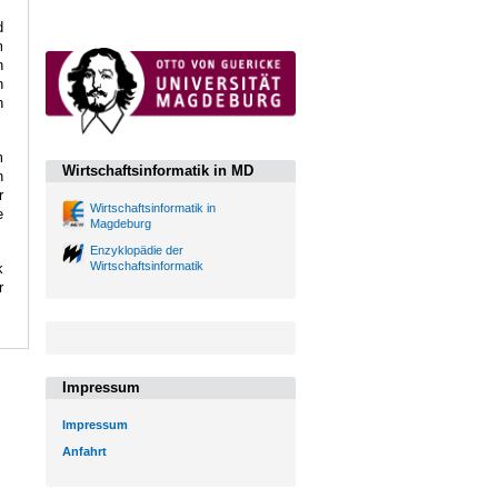
d
m
n
n
n
m
Wirtschaftsinformatik in MD
n
r
Wirtschaftsinformatik in
e
Magdeburg
Enzyklopädie der
Wirtschaftsinformatik
k
r
Impressum
Impressum
Anfahrt