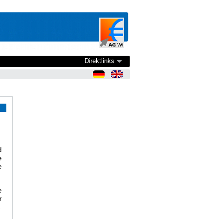
Direktlinks
d
e
e
e
r
.