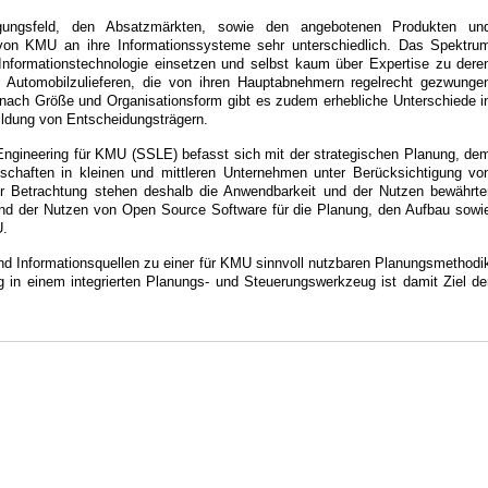
ungsfeld, den Absatzmärkten, sowie den angebotenen Produkten un
 von KMU an ihre Informationssysteme sehr unterschiedlich. Das Spektru
Informationstechnologie einsetzen und selbst kaum über Expertise zu dere
n Automobilzulieferen, die von ihren Hauptabnehmern regelrecht gezwunge
nach Größe und Organisationsform gibt es zudem erhebliche Unterschiede i
ildung von Entscheidungsträgern.
ngineering für KMU (SSLE) befasst sich mit der strategischen Planung, de
chaften in kleinen und mittleren Unternehmen unter Berücksichtigung vo
r Betrachtung stehen deshalb die Anwendbarkeit und der Nutzen bewährte
d der Nutzen von Open Source Software für die Planung, den Aufbau sowi
U.
und Informationsquellen zu einer für KMU sinnvoll nutzbaren Planungsmethodi
 in einem integrierten Planungs- und Steuerungswerkzeug ist damit Ziel de