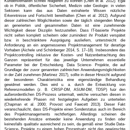
Kundenverhalten schnell reagieren zu können (Chen et al. 2012). Egal
ob in Politik, öffentlicher Sicherheit, Medizin oder Geologie: in vielen
Sektoren kann das aus Daten extrahierte Wissen nützliche
Erkenntnisse und Fortschritt bereithalten (Chen et al. 2012). Aufgrund
dieser zahlreichen Möglichkeiten sowie der täglich steigenden Menge
an generierten und gesammelten Daten ist eine zunehmende
Wichtigkeit dieser Disziplin festzustellen. Dass IT-basierte Projekte
nicht selten komplett scheitern oder zumindest ihr Produkt verspätet
bzw. in beschränktere Ausprägung ausliefern, unterstreicht die
Anforderung an ein angemessenes Projektmanagement für derartige
Vorhaben (Aichele und Schönberger 2014, S. 17–18). Insbesondere das
Projektcontrolling inklusive der Kosten- und Nutzenbetrachtung des
Ganzen repräsentiert für das jeweilige Unternehmen essentielle
Parameter bei der Entscheidung. Data Science- Projekte, die auf
Grundlage der zuvor genannten zahlreichen Anwendungsmöglichkeiten
in der Zahl zunehmen (Martinez 2017), sollte in dieser Hinsicht aufgrund
der besonderen Charakteristika eine eigenständige Behandlung
gewidmet werden. Dies wird u. a. durch die Entwicklung von
Referenzmodellen (z. B. CRISP-DM, ASUM-DM, TDSP) fuür den
außerordentlichen DS-Prozess untermalt, welche versuchen diesen in
wiederkehrende Phasen mit festgelegten Aufgeben zu unterteilen
(Chapman et al. 2000; Provost und Fawcett 2013). Dieser Fakt
veranschaulicht, dass DS-Projekte einen Sonderstatus auch im Bereich
des Projektmanagements rechtfertigen. Allerdings scheinen die
bestehenden Ansätze entweder keine Anwendung zu finden oder
keinesfalls qualitativ ausreichend zu sein, da gemäß einer Studie Data-
Science- Projekte zu einem hohen Prozentsatz nicht das gewünschte