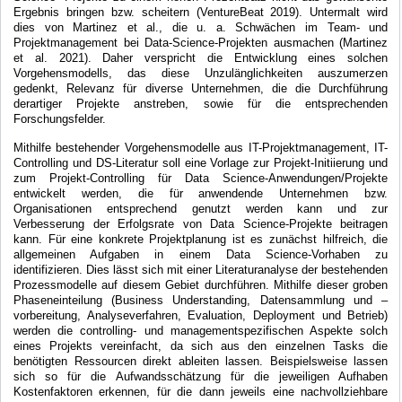
Ergebnis bringen bzw. scheitern (VentureBeat 2019). Untermalt wird
dies von Martinez et al., die u. a. Schwächen im Team- und
Projektmanagement bei Data-Science-Projekten ausmachen (Martinez
et al. 2021). Daher verspricht die Entwicklung eines solchen
Vorgehensmodells, das diese Unzulänglichkeiten auszumerzen
gedenkt, Relevanz für diverse Unternehmen, die die Durchführung
derartiger Projekte anstreben, sowie für die entsprechenden
Forschungsfelder.
Mithilfe bestehender Vorgehensmodelle aus IT-Projektmanagement, IT-
Controlling und DS-Literatur soll eine Vorlage zur Projekt-Initiierung und
zum Projekt-Controlling für Data Science-Anwendungen/Projekte
entwickelt werden, die für anwendende Unternehmen bzw.
Organisationen entsprechend genutzt werden kann und zur
Verbesserung der Erfolgsrate von Data Science-Projekte beitragen
kann. Für eine konkrete Projektplanung ist es zunächst hilfreich, die
allgemeinen Aufgaben in einem Data Science-Vorhaben zu
identifizieren. Dies lässt sich mit einer Literaturanalyse der bestehenden
Prozessmodelle auf diesem Gebiet durchführen. Mithilfe dieser groben
Phaseneinteilung (Business Understanding, Datensammlung und –
vorbereitung, Analyseverfahren, Evaluation, Deployment und Betrieb)
werden die controlling- und managementspezifischen Aspekte solch
eines Projekts vereinfacht, da sich aus den einzelnen Tasks die
benötigten Ressourcen direkt ableiten lassen. Beispielsweise lassen
sich so für die Aufwandsschätzung für die jeweiligen Aufhaben
Kostenfaktoren erkennen, für die dann jeweils eine nachvollziehbare