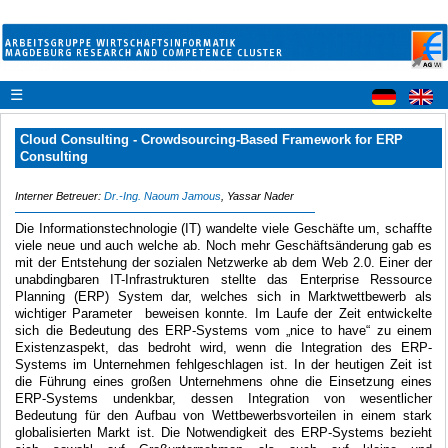
☰
Cloud Consulting - Crowdsourcing-Based Framework for ERP
Consulting
Interner Betreuer:
Dr.-Ing. Naoum Jamous
, Yassar Nader
Die Informationstechnologie (IT) wandelte viele Geschäfte um, schaffte
viele neue und auch welche ab. Noch mehr Geschäftsänderung gab es
mit der Entstehung der sozialen Netzwerke ab dem Web 2.0. Einer der
unabdingbaren IT-Infrastrukturen stellte das Enterprise Ressource
Planning (ERP) System dar, welches sich in Marktwettbewerb als
wichtiger Parameter
beweisen konnte. Im Laufe der Zeit entwickelte
sich die Bedeutung des ERP-Systems vom „nice to have“ zu einem
Existenzaspekt, das bedroht wird, wenn die Integration des ERP-
Systems im Unternehmen fehlgeschlagen ist. In der heutigen Zeit ist
die Führung eines großen Unternehmens ohne die Einsetzung eines
ERP-Systems undenkbar, dessen Integration von wesentlicher
Bedeutung für den Aufbau von Wettbewerbsvorteilen in einem stark
globalisierten Markt ist. Die Notwendigkeit des ERP-Systems bezieht