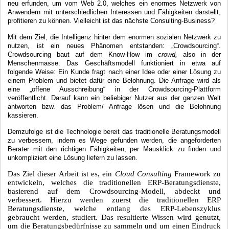
neu erfunden, um vom Web 2.0, welches ein enormes Netzwerk von
Anwendern mit unterschiedlichen Interessen und Fähigkeiten darstellt,
profitieren zu können. Vielleicht ist das nächste Consulting-Business?
Mit dem Ziel, die Intelligenz hinter dem enormen sozialen Netzwerk zu
nutzen, ist ein neues Phänomen entstanden: „Crowdsourcing“.
Crowdsourcing baut auf dem Know-How im
crowd,
also in der
Menschenmasse. Das Geschäftsmodell funktioniert in etwa auf
folgende Weise: Ein Kunde fragt nach einer Idee oder einer Lösung zu
einem Problem und bietet dafür eine Belohnung. Die Anfrage wird als
eine „offene Ausschreibung“ in der Crowdsourcing-Plattform
veröffentlicht. Darauf kann ein beliebiger Nutzer aus der ganzen Welt
antworten bzw. das Problem/ Anfrage lösen und die Belohnung
kassieren.
Demzufolge ist die Technologie bereit das traditionelle Beratungsmodell
zu verbessern, indem es Wege gefunden werden, die angeforderten
Berater mit den richtigen Fähigkeiten, per Mausklick zu finden und
unkompliziert eine Lösung liefern zu lassen.
Das Ziel dieser Arbeit ist es, ein
Cloud Consulting
Framework zu
entwickeln, welches die traditionellen ERP-Beratungsdienste,
basierend auf dem Crowdsourcing-Modell, abdeckt und
verbessert. Hierzu werden zuerst die traditionellen ERP
Beratungsdienste, welche entlang des ERP-Lebenszyklus
gebraucht werden, studiert. Das resultierte Wissen wird genutzt,
um die Beratungsbedürfnisse zu sammeln und um einen Eindruck