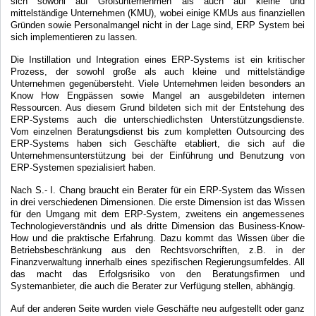
sich sowohl auf Großunternehmen als auch auf kleine und
mittelständige Unternehmen (KMU), wobei einige KMUs aus finanziellen
Gründen sowie Personalmangel nicht in der Lage sind, ERP System bei
sich implementieren zu lassen.
Die Instillation und Integration eines ERP-Systems ist ein kritischer
Prozess, der sowohl große als auch kleine und mittelständige
Unternehmen gegenübersteht. Viele Unternehmen leiden besonders an
Know How Engpässen sowie Mangel an ausgebildeten internen
Ressourcen. Aus diesem Grund bildeten sich mit der Entstehung des
ERP-Systems auch die unterschiedlichsten Unterstützungsdienste.
Vom einzelnen Beratungsdienst bis zum kompletten Outsourcing des
ERP-Systems haben sich Geschäfte etabliert, die sich auf die
Unternehmensunterstützung bei der Einführung und Benutzung von
ERP-Systemen spezialisiert haben.
Nach S.- I. Chang braucht ein Berater für ein ERP-System das Wissen
in drei verschiedenen Dimensionen. Die erste Dimension ist das Wissen
für den Umgang mit dem ERP-System, zweitens ein angemessenes
Technologieverständnis und als dritte Dimension das Business-Know-
How und die praktische Erfahrung. Dazu kommt das Wissen über die
Betriebsbeschränkung aus den Rechtsvorschriften, z.B. in der
Finanzverwaltung innerhalb eines spezifischen Regierungsumfeldes. All
das macht das Erfolgsrisiko von den Beratungsfirmen und
Systemanbieter, die auch die Berater zur Verfügung stellen, abhängig.
Auf der anderen Seite wurden viele Geschäfte neu aufgestellt oder ganz