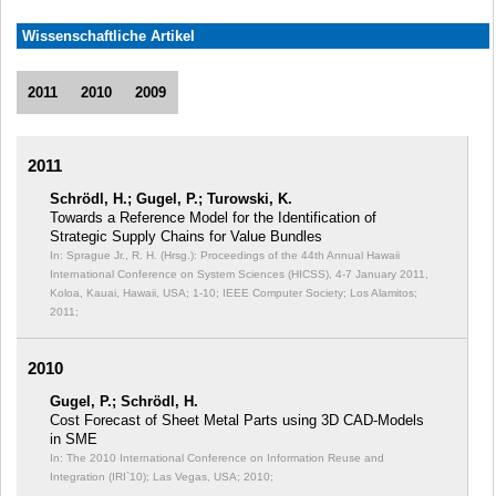
Wissenschaftliche Artikel
2011
2010
2009
2011
Schrödl, H.; Gugel, P.; Turowski, K.
Towards a Reference Model for the Identification of
Strategic Supply Chains for Value Bundles
In: Sprague Jr., R. H. (Hrsg.): Proceedings of the 44th Annual Hawaii
International Conference on System Sciences (HICSS), 4-7 January 2011,
Koloa, Kauai, Hawaii, USA;
1-10; IEEE Computer Society; Los Alamitos;
2011;
2010
Gugel, P.; Schrödl, H.
Cost Forecast of Sheet Metal Parts using 3D CAD-Models
in SME
In: The 2010 International Conference on Information Reuse and
Integration (IRI`10);
Las Vegas, USA; 2010;