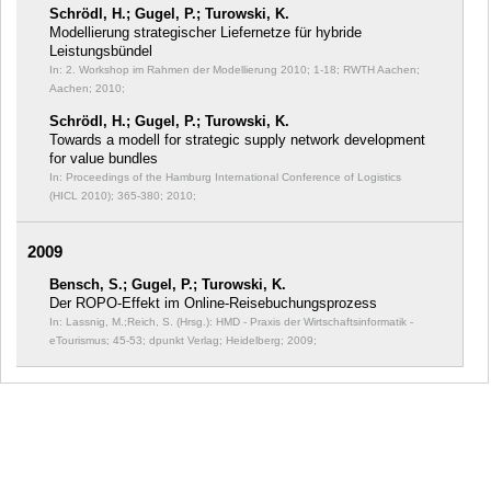
Schrödl, H.; Gugel, P.; Turowski, K.
Modellierung strategischer Liefernetze für hybride
Leistungsbündel
In: 2. Workshop im Rahmen der Modellierung 2010;
1-18; RWTH Aachen;
Aachen; 2010;
Schrödl, H.; Gugel, P.; Turowski, K.
Towards a modell for strategic supply network development
for value bundles
In: Proceedings of the Hamburg International Conference of Logistics
(HICL 2010);
365-380; 2010;
2009
Bensch, S.; Gugel, P.; Turowski, K.
Der ROPO-Effekt im Online-Reisebuchungsprozess
In: Lassnig, M.;Reich, S. (Hrsg.): HMD - Praxis der Wirtschaftsinformatik -
eTourismus;
45-53; dpunkt Verlag; Heidelberg; 2009;