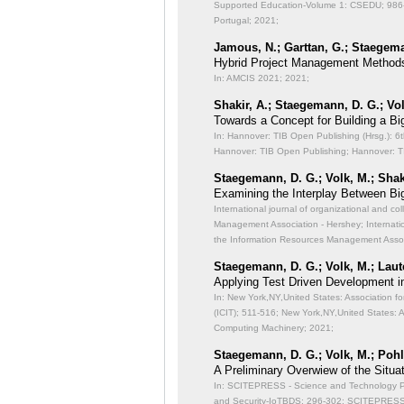
Supported Education-Volume 1: CSEDU;
986
Portugal; 2021;
Jamous, N.; Garttan, G.; Staegema
Hybrid Project Management Methods 
In: AMCIS 2021;
2021;
Shakir, A.; Staegemann, D. G.; Vo
Towards a Concept for Building a Bi
In: Hannover: TIB Open Publishing (Hrsg.): 6
Hannover: TIB Open Publishing; Hannover: T
Staegemann, D. G.; Volk, M.; Shaki
Examining the Interplay Between Bi
International journal of organizational and col
Management Association - Hershey; International
the Information Resources Management Assoc
Staegemann, D. G.; Volk, M.; Laut
Applying Test Driven Development i
In: New York,NY,United States: Association f
(ICIT);
511-516; New York,NY,United States: A
Computing Machinery; 2021;
Staegemann, D. G.; Volk, M.; Pohl,
A Preliminary Overwiew of the Situat
In: SCITEPRESS - Science and Technology Publ
and Security-IoTBDS;
296-302; SCITEPRESS -