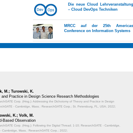
Die neue Cloud Lehrveranstaltun
– Cloud DevOps Techniken
MRCC auf der 25th America
Conference on Information Systems
k, M.; Turowski, K.
 and Practice in Design Science Research Methodologies
chGATE Corp. (Hrsg.): Addressing the Dichotomy of Theory and Practice in Design
rchGATE - Cambridge, Mass.: ResearchGATE Corp.; St. Petersburg, FL, USA; 2022;
owski, K.; Volk, M.
oud-Based Observation
chGATE Corp. (Hrsg.): Following the Digital Thread;
1-10; ResearchGATE - Cambridge,
- Cambridge, Mass.: ResearchGATE Corp.; 2022;