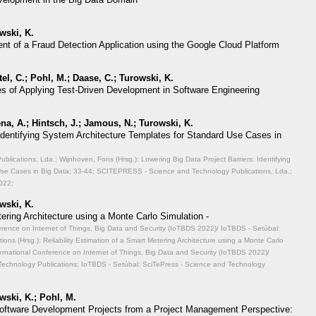
wski, K.
nt of a Fraud Detection Application using the Google Cloud Platform
el, C.; Pohl, M.; Daase, C.; Turowski, K.
es of Applying Test-Driven Development in Software Engineering
na, A.; Hintsch, J.; Jamous, N.; Turowski, K.
 Identifying System Architecture Templates for Standard Use Cases in
ications, Lda.; Wijnhoven, Fons (Hrsg.): Lowering Big Data Project Barriers: Identifying
Use Cases in Big Data;
33-44; SCITEPRESS - Science and Technology Publications, Lda.;
022;
wski, K.
tering Architecture using a Monte Carlo Simulation -
ference on Internet of Things, Big Data and Security (IoTBDS 2022)/ IoTBDS - Setúbal:
ons (Hrsg.): Reliability Estimation of a Smart Metering Architecture using a Monte Carlo
ernational Conference on Internet of Things, Big Data and Security (IoTBDS 2022)/
Technology Publications; IoTBDS - Setúbal: SciTePress - Science and Technology
wski, K.; Pohl, M.
f Software Development Projects from a Project Management Perspective: