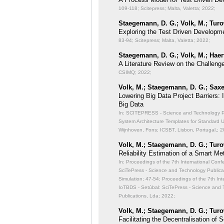
109-118; Scitepress; Malta, Valetta; 2022;
Staegemann, D. G.; Volk, M.; Turo
Exploring the Test Driven Developme
83-94; Scitepress; Malta, Valetta; 2022;
Staegemann, D. G.; Volk, M.; Haert
A Literature Review on the Challeng
CSIMQ; 2022;
Volk, M.; Staegemann, D. G.; Saxe
Lowering Big Data Project Barriers:
Big Data
In: SCITEPRESS - Science and Technology Publ
System Architecture Templates for Standard 
Wijnhoven, Fons; ICSBT, Lisbon, Portugal,; 2
Volk, M.; Staegemann, D. G.; Turo
Reliability Estimation of a Smart Me
In: Proceedings of the 7th International Con
SciTePress - Science and Technology Publicati
Simulation;
47-54; Proceedings of the 7th Int
IoTBDS - Setúbal: SciTePress - Science and 
Publications, Lda; 2022;
Volk, M.; Staegemann, D. G.; Turo
Facilitating the Decentralisation o