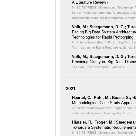
A Literature Review -
In: SCITEPRESS - Science and Technology Publ
from a Project Management Perspective: A Lit
Proceedings of the 4th International Confer
Volk, M.; Staegemann, D. G.; Turo
Facing Big Data System Architectu
Technologies for Rapid Prototyping
In: ScholarSpace (Hrsg.): Facing Big Data S
Technologies for Rapid Prototyping;
ScholarS
Volk, M.; Staegemann, D. G.; Turo
Providing Clarity on Big Data: Discu
141-148; Scitepress; Malta, Valetta; 2022;
2021
Haertel, C.; Pohl, M.; Bosse, S.; 
Methodological Case Study Approach
35-54; International journal of organizational 
collective intelligence - Hershey, Pa; 2021;
Häusler, R.; Tröger, M.; Staegeman
Towards a Systematic Requirements
In: SCITEPRESS - Science and Technology Pub