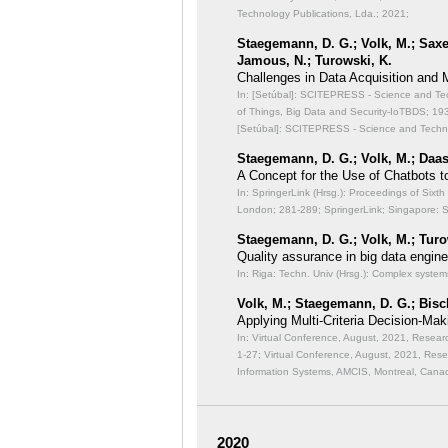
Technology Publications, Lda.; 2021;
Staegemann, D. G.; Volk, M.; Saxen
Jamous, N.; Turowski, K.
Challenges in Data Acquisition and
In: [Setúbal]: SCITEPRESS - Science and Techn
of Things, Big Data and Security-IoTBDS;
193
[Setúbal]: SCITEPRESS - Science and Technol
Staegemann, D. G.; Volk, M.; Daas
A Concept for the Use of Chatbots to 
In: SpringerLink (Hrsg.): Proceedings of Six
London;
281-289; SpringerLink; Singapore: 
Staegemann, D. G.; Volk, M.; Turo
Quality assurance in big data engine
In: Riga: Techn. Univ (Hrsg.): Complex system
Volk, M.; Staegemann, D. G.; Bisch
Applying Multi-Criteria Decision-Mak
In: Virtual Conference, August, 2021, Rese
1-27; Virtual Conference, August, 2021, Re
Information Systems, AMCIS, Montreal, Canad
2020