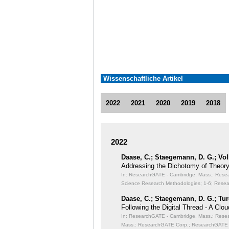
Wissenschaftliche Artikel
2022
2021
2020
2019
2018
2022
Daase, C.; Staegemann, D. G.; Vol
Addressing the Dichotomy of Theory
In: ResearchGATE - Cambridge, Mass.: Resear
Science Research Methodologies;
1-6; Resea
Daase, C.; Staegemann, D. G.; Tur
Following the Digital Thread - A Cl
In: ResearchGATE - Cambridge, Mass.: Resear
Mass.: ResearchGATE Corp.; ResearchGATE 