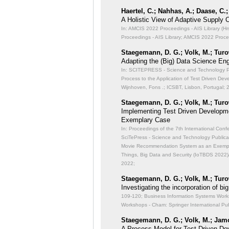
Haertel, C.; Nahhas, A.; Daase, C.;
A Holistic View of Adaptive Supply C
In: AMCIS 2022 Proceedings - AIS Library (Hrsg
Proceedings - AIS Library; AMCIS 2022 Procee
Staegemann, D. G.; Volk, M.; Turo
Adapting the (Big) Data Science Eng
In: SCITEPRESS - Science and Technology Pub
Process to the Application of Test Driven De
Wijnhoven, Fons .; ICSBT, Lisbon, Portugal; 
Staegemann, D. G.; Volk, M.; Turo
Implementing Test Driven Developm
Exemplary Case
In: Proceedings of the 7th International Con
SciTePress - Science and Technology Publicat
Movie Recommendation System as an Exemp
Things, Big Data and Security (IoTBDS 2022)
2022;
Staegemann, D. G.; Volk, M.; Turo
Investigating the incorporation of 
109-120; Business Information Systems Works
Workshops - Cham: Springer International Pub
Staegemann, D. G.; Volk, M.; Jamo
A Process Model for Test Driven De