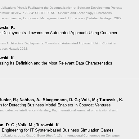
ications (Hrsg.): Facilitating the Decentralisation of Software Development Projects
erature Review -;
22-34; SCITEPRESS - Science and Technology Publications;
ence on Finance, Economics, Management and IT Business - [Setúbal, Portugal; 2022;
wski, K.
re Deployments: Towards an Automated Approach Using Container
ystem Architecture Deployments: Towards an Automated Approach Using Container
pace; Hawaii; 2022;
wski, K.
ssing Its Definition and the Most Relevant Data Characteristics
Häusler, R.; Nahhas, A.; Staegemann, D. G.; Volk, M.; Turowski, K.
 for Detecting Business Model Enablers in Copycat Ventures
and collective intelligence - Hershey, Pa; International journal of organizational and
n, D. G.; Volk, M.; Turowski, K.
 Engineering for IT System-based Business Simulation Games
lications, Lda.; Csapó, Beno (Hrsg.): 13th International Conference on Computer