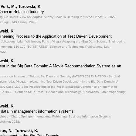
 Volk, M.; Turowski, K.
hain in Retailing Industry
.): A Holistic View of Adaptive Supply Chain in Retailing Industry;
11; AMCIS 2022
dings - AIS Library; 2022;
wski, K.
ineering Process to the Application of Test Driven Development
lications, Lda.; Wijnhoven, Fons . (Hrsg.): Adapting the (Big) Data Science Engineering
velopment;
120-129; SCITEPRESS - Science and Technology Publications, Lda.;
2022;
wski, K.
ent in the Big Data Domain: A Movie Recommendation System as an
ference on Internet of Things, Big Data and Security (IoTBDS 2022)/ IoTBDS - Setúbal:
ions, Lda. (Hrsg.): Implementing Test Driven Development in the Big Data Domain: A
lary Case;
239-248; Proceedings of the 7th International Conference on Internet of
/ IoTBDS - Setúbal: SciTePress - Science and Technology Publications, Lda.; Magdeburg;
wski, K.
big data in management information systems
hops - Cham: Springer International Publishing; Business Information Systems
lishing; 2022;
us, N.; Turowski, K.
velopment in the Big Data Domain