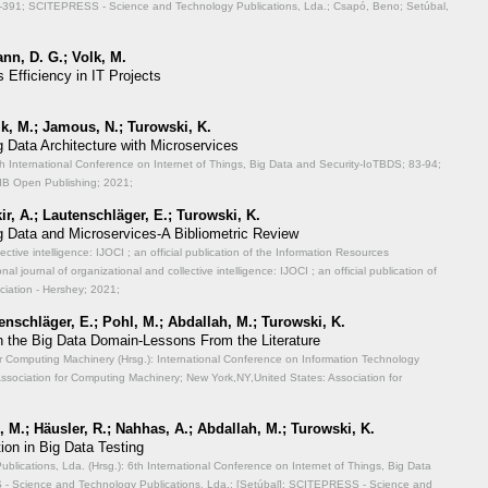
-391; SCITEPRESS - Science and Technology Publications, Lda.; Csapó, Beno; Setúbal,
nn, D. G.; Volk, M.
Efficiency in IT Projects
lk, M.; Jamous, N.; Turowski, K.
g Data Architecture with Microservices
th International Conference on Internet of Things, Big Data and Security-IoTBDS;
83-94;
IB Open Publishing; 2021;
r, A.; Lautenschläger, E.; Turowski, K.
g Data and Microservices-A Bibliometric Review
lective intelligence: IJOCI ; an official publication of the Information Resources
 journal of organizational and collective intelligence: IJOCI ; an official publication of
iation - Hershey; 2021;
enschläger, E.; Pohl, M.; Abdallah, M.; Turowski, K.
n the Big Data Domain-Lessons From the Literature
or Computing Machinery (Hrsg.): International Conference on Information Technology
ssociation for Computing Machinery; New York,NY,United States: Association for
 M.; Häusler, R.; Nahhas, A.; Abdallah, M.; Turowski, K.
ion in Big Data Testing
ications, Lda. (Hrsg.): 6th International Conference on Internet of Things, Big Data
 Science and Technology Publications, Lda.; [Setúbal]: SCITEPRESS - Science and