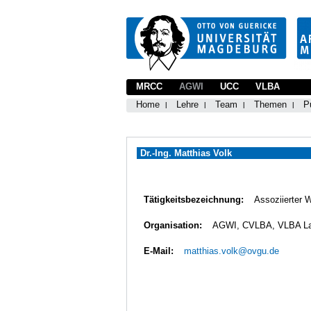
MRCC
AGWI
UCC
VLBA
Home
Lehre
Team
Themen
P
Dr.-Ing. Matthias Volk
Tätigkeitsbezeichnung:
Assoziierter 
Organisation:
AGWI, CVLBA, VLBA L
E-Mail:
matthias.volk@ovgu.de