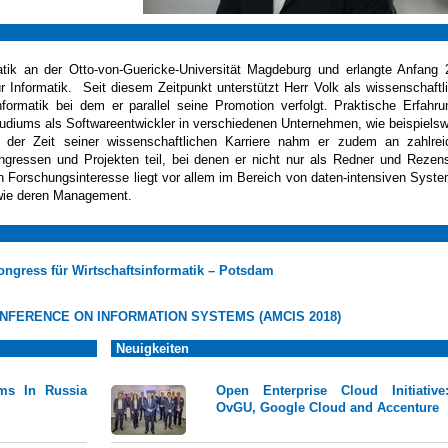
matik an der Otto-von-Guericke-Universität Magdeburg und erlangte Anfang
r Informatik. Seit diesem Zeitpunkt unterstützt Herr Volk als wissenschaftl
informatik bei dem er parallel seine Promotion verfolgt. Praktische Erfahr
tudiums als Softwareentwickler in verschiedenen Unternehmen, wie beispiels
er Zeit seiner wissenschaftlichen Karriere nahm er zudem an zahlrei
ongressen und Projekten teil, bei denen er nicht nur als Redner und Rezen
in Forschungsinteresse liegt vor allem im Bereich von daten-intensiven Syst
owie deren Management.
Kongress für Wirtschaftsinformatik – Potsdam
NFERENCE ON INFORMATION SYSTEMS (AMCIS 2018)
Neuigkeiten
ams In Russia
Open Enterprise Cloud Initiative
OvGU, Google Cloud and Accenture