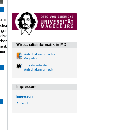
 2016
icher
ungen
weise
chen
Wirtschaftsinformatik in MD
sent,
emen,
Wirtschaftsinformatik in
Magdeburg
Enzyklopädie der
Wirtschaftsinformatik
Impressum
Impressum
Anfahrt
: