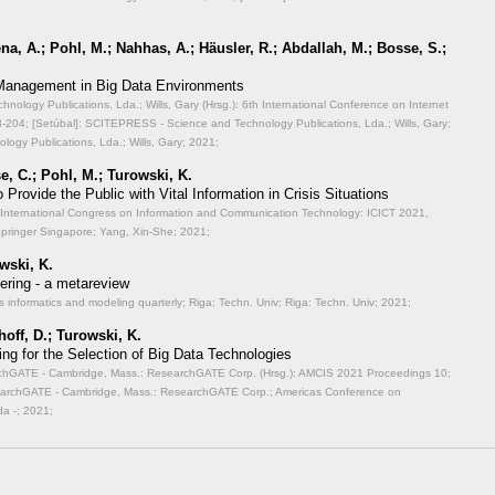
a, A.; Pohl, M.; Nahhas, A.; Häusler, R.; Abdallah, M.; Bosse, S.;
 Management in Big Data Environments
ology Publications, Lda.; Wills, Gary (Hrsg.): 6th International Conference on Internet
-204; [Setúbal]: SCITEPRESS - Science and Technology Publications, Lda.; Wills, Gary;
ogy Publications, Lda.; Wills, Gary; 2021;
e, C.; Pohl, M.; Turowski, K.
Provide the Public with Vital Information in Crisis Situations
th International Congress on Information and Communication Technology: ICICT 2021,
Springer Singapore; Yang, Xin-She; 2021;
wski, K.
ering - a metareview
s informatics and modeling quarterly;
Riga: Techn. Univ; Riga: Techn. Univ; 2021;
off, D.; Turowski, K.
ing for the Selection of Big Data Technologies
archGATE - Cambridge, Mass.: ResearchGATE Corp. (Hrsg.): AMCIS 2021 Proceedings 10;
searchGATE - Cambridge, Mass.: ResearchGATE Corp.; Americas Conference on
a -; 2021;