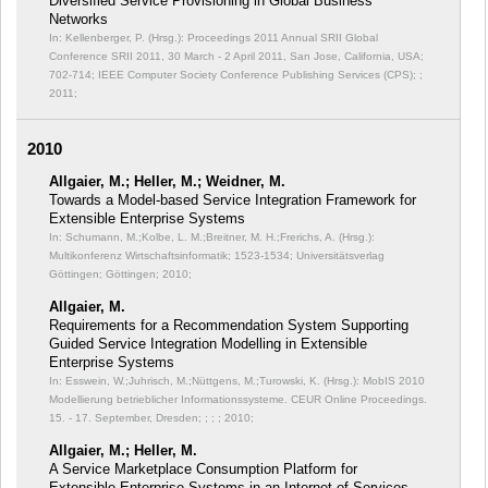
Diversified Service Provisioning in Global Business
Networks
In: Kellenberger, P. (Hrsg.): Proceedings 2011 Annual SRII Global
Conference SRII 2011, 30 March - 2 April 2011, San Jose, California, USA;
702-714; IEEE Computer Society Conference Publishing Services (CPS); ;
2011;
2010
Allgaier, M.; Heller, M.; Weidner, M.
Towards a Model-based Service Integration Framework for
Extensible Enterprise Systems
In: Schumann, M.;Kolbe, L. M.;Breitner, M. H.;Frerichs, A. (Hrsg.):
Multikonferenz Wirtschaftsinformatik;
1523-1534; Universitätsverlag
Göttingen; Göttingen; 2010;
Allgaier, M.
Requirements for a Recommendation System Supporting
Guided Service Integration Modelling in Extensible
Enterprise Systems
In: Esswein, W.;Juhrisch, M.;Nüttgens, M.;Turowski, K. (Hrsg.): MobIS 2010
Modellierung betrieblicher Informationssysteme. CEUR Online Proceedings.
15. - 17. September, Dresden;
; ; ; 2010;
Allgaier, M.; Heller, M.
A Service Marketplace Consumption Platform for
Extensible Enterprise Systems in an Internet of Services