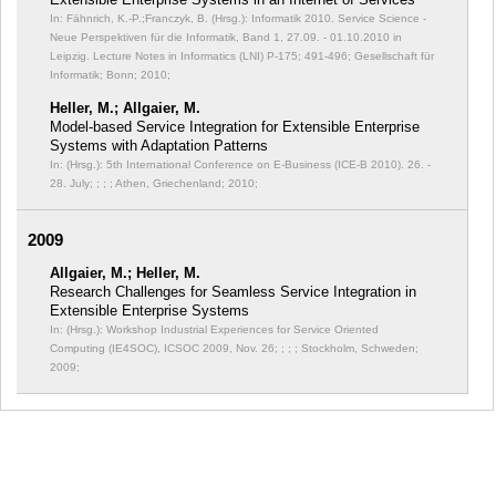
In: Fähnrich, K.-P.;Franczyk, B. (Hrsg.): Informatik 2010. Service Science -
Neue Perspektiven für die Informatik, Band 1, 27.09. - 01.10.2010 in
Leipzig. Lecture Notes in Informatics (LNI) P-175;
491-496; Gesellschaft für
Informatik; Bonn; 2010;
Heller, M.; Allgaier, M.
Model-based Service Integration for Extensible Enterprise
Systems with Adaptation Patterns
In: (Hrsg.): 5th International Conference on E-Business (ICE-B 2010). 26. -
28. July; ;
; ; Athen, Griechenland; 2010;
2009
Allgaier, M.; Heller, M.
Research Challenges for Seamless Service Integration in
Extensible Enterprise Systems
In: (Hrsg.): Workshop Industrial Experiences for Service Oriented
Computing (IE4SOC), ICSOC 2009, Nov. 26; ;
; ; Stockholm, Schweden;
2009;