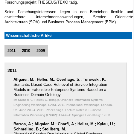
Forschungsprojekt THESEUS/TEXO tätig.
Seine Forschungsinteressen liegen in den Bereichen flexible und
erweiterbare Unternehmensanwendungen, Service Orientierte
Architekturen (SOA) und Business Process Management (BPM).
Wissenschaftliche Artikel
2011
2010
2009
2011
Allgaier, M.; Heller, M.; Overhage, S.; Turowski, K.
Semantic-Based Case Retrieval of Service Integration
Models in Extensible Enterprise Systems Based on a
Business Domain Ontology
In: Salinesi, C.;Pastor, O. (Hrsg.): Advanced Information Systems
Engineering Workshops, CAiSE 2011 International Workshops, London,
UK, June 20-24, 2011, Proceedings. Lecture Notes in Business
Information Processing (LNBIP);
414-424; Springer, Heidelberg; ; 2011;
Barros, A.; Allgaier, M.; Charfi, A.; Heller, M.; Kylau, U.;
Schmeling, B.; Stollberg, M.