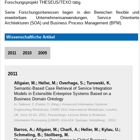
Forschungsprojekt THESEUS/TEXO tätig.
Seine Forschungsinteressen liegen in den Bereichen flexible und
erweiterbare Unternehmensanwendungen, Service Orientierte
Architekturen (SOA) und Business Process Management (BPM).
Wissenschaftliche Artikel
2011
2010
2009
2011
Allgaier, M.; Heller, M.; Overhage, S.; Turowski, K.
Semantic-Based Case Retrieval of Service Integration
Models in Extensible Enterprise Systems Based on a
Business Domain Ontology
In: Salinesi, C.;Pastor, O. (Hrsg.): Advanced Information Systems
Engineering Workshops, CAiSE 2011 International Workshops, London,
UK, June 20-24, 2011, Proceedings. Lecture Notes in Business
Information Processing (LNBIP);
414-424; Springer, Heidelberg; ; 2011;
Barros, A.; Allgaier, M.; Charfi, A.; Heller, M.; Kylau, U.;
Schmeling, B.; Stollberg, M.