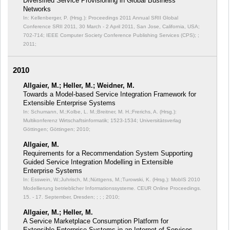
Diversified Service Provisioning in Global Business
Networks
In: Kellenberger, P. (Hrsg.): Proceedings 2011 Annual SRII Global
Conference SRII 2011, 30 March - 2 April 2011, San Jose, California, USA;
702-714; IEEE Computer Society Conference Publishing Services (CPS); ;
2011;
2010
Allgaier, M.; Heller, M.; Weidner, M.
Towards a Model-based Service Integration Framework for
Extensible Enterprise Systems
In: Schumann, M.;Kolbe, L. M.;Breitner, M. H.;Frerichs, A. (Hrsg.):
Multikonferenz Wirtschaftsinformatik;
1523-1534; Universitätsverlag
Göttingen; Göttingen; 2010;
Allgaier, M.
Requirements for a Recommendation System Supporting
Guided Service Integration Modelling in Extensible
Enterprise Systems
In: Esswein, W.;Juhrisch, M.;Nüttgens, M.;Turowski, K. (Hrsg.): MobIS 2010
Modellierung betrieblicher Informationssysteme. CEUR Online Proceedings.
15. - 17. September, Dresden;
; ; ; 2010;
Allgaier, M.; Heller, M.
A Service Marketplace Consumption Platform for
Extensible Enterprise Systems in an Internet of Services