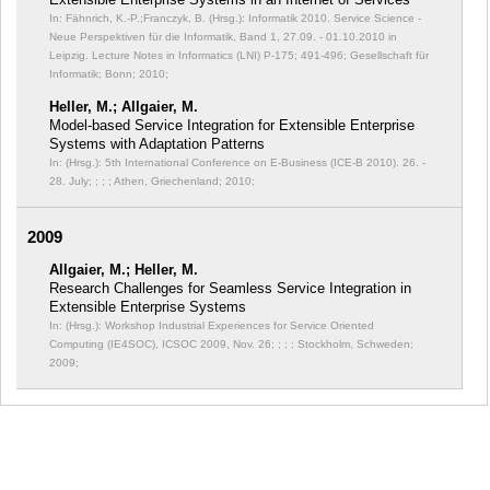
In: Fähnrich, K.-P.;Franczyk, B. (Hrsg.): Informatik 2010. Service Science -
Neue Perspektiven für die Informatik, Band 1, 27.09. - 01.10.2010 in
Leipzig. Lecture Notes in Informatics (LNI) P-175;
491-496; Gesellschaft für
Informatik; Bonn; 2010;
Heller, M.; Allgaier, M.
Model-based Service Integration for Extensible Enterprise
Systems with Adaptation Patterns
In: (Hrsg.): 5th International Conference on E-Business (ICE-B 2010). 26. -
28. July; ;
; ; Athen, Griechenland; 2010;
2009
Allgaier, M.; Heller, M.
Research Challenges for Seamless Service Integration in
Extensible Enterprise Systems
In: (Hrsg.): Workshop Industrial Experiences for Service Oriented
Computing (IE4SOC), ICSOC 2009, Nov. 26; ;
; ; Stockholm, Schweden;
2009;