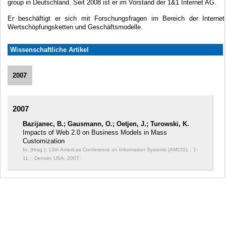
group in Deutschland. Seit 2008 ist er im Vorstand der 1&1 Internet AG.
Er beschäftigt er sich mit Forschungsfragen im Bereich der Internet
Wertschöpfungsketten und Geschäftsmodelle.
Wissenschaftliche Artikel
2007
2007
Bazijanec, B.; Gausmann, O.; Oetjen, J.; Turowski, K.
Impacts of Web 2.0 on Business Models in Mass
Customization
In: (Hrsg.): 13th Americas Conference on Information Systems (AMCIS); ;
1-
11; ; Denver, USA; 2007;