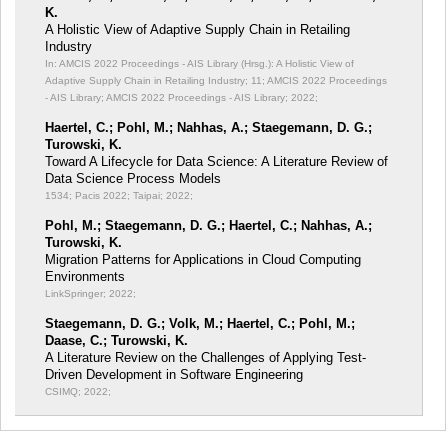
K.
A Holistic View of Adaptive Supply Chain in Retailing
Industry
In: AMCIS 2022 Proceedings - AIS Library (Hrsg.): A Holistic View of
Adaptive Supply Chain in Retailing Industry;
11; AMCIS 2022 Proceedings
- AIS Library; AMCIS 2022 Proceedings - AIS Library; 2022;
Haertel, C.; Pohl, M.; Nahhas, A.; Staegemann, D. G.;
Turowski, K.
Toward A Lifecycle for Data Science: A Literature Review of
Data Science Process Models
1534; Pacis 2022; Taipai; 2022;
Pohl, M.; Staegemann, D. G.; Haertel, C.; Nahhas, A.;
Turowski, K.
Migration Patterns for Applications in Cloud Computing
Environments
LinkSpringer; 2022;
Staegemann, D. G.; Volk, M.; Haertel, C.; Pohl, M.;
Daase, C.; Turowski, K.
A Literature Review on the Challenges of Applying Test-
Driven Development in Software Engineering
CSIMQ; 2022;