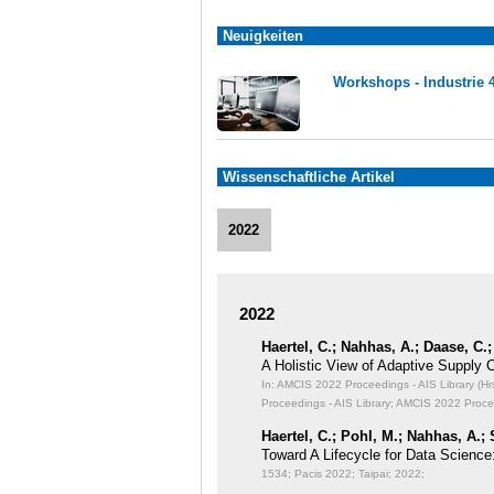
Neuigkeiten
Workshops - Industrie 
Wissenschaftliche Artikel
2022
2022
Haertel, C.; Nahhas, A.; Daase, C.;
A Holistic View of Adaptive Supply C
In: AMCIS 2022 Proceedings - AIS Library (Hrsg
Proceedings - AIS Library; AMCIS 2022 Procee
Haertel, C.; Pohl, M.; Nahhas, A.;
Toward A Lifecycle for Data Science
1534; Pacis 2022; Taipai; 2022;