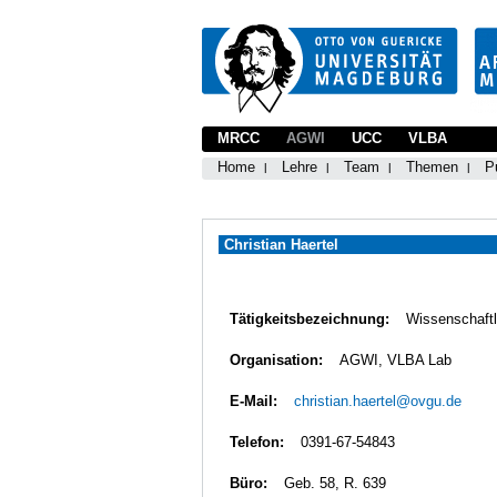
MRCC
AGWI
UCC
VLBA
Home
Lehre
Team
Themen
P
Christian Haertel
Tätigkeitsbezeichnung:
Wissenschaftl
Organisation:
AGWI, VLBA Lab
E-Mail:
christian.haertel@ovgu.de
Telefon:
0391-67-54843
Büro:
Geb. 58, R. 639