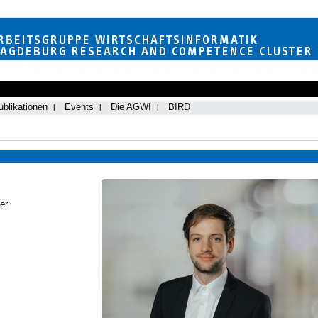
ublikationen
Events
Die AGWI
BIRD
er