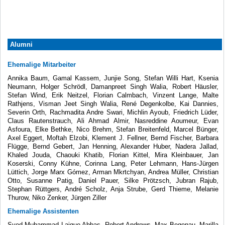
Alumni
Ehemalige Mitarbeiter
Annika Baum, Gamal Kassem, Junjie Song, Stefan Willi Hart, Ksenia
Neumann, Holger Schrödl, Damanpreet Singh Walia, Robert Häusler,
Stefan Wind, Erik Neitzel, Florian Calmbach, Vinzent Lange, Malte
Rathjens, Visman Jeet Singh Walia, René Degenkolbe, Kai Dannies,
Severin Orth, Rachmadita Andre Swari, Michlin Ayoub, Friedrich Lüder,
Claus Rautenstrauch, Ali Ahmad Almir, Nasreddine Aoumeur, Evan
Asfoura, Elke Bethke, Nico Brehm, Stefan Breitenfeld, Marcel Bünger,
Axel Eggert, Moftah Elzobi, Klement J. Fellner, Bernd Fischer, Barbara
Flügge, Bernd Gebert, Jan Henning, Alexander Huber, Nadera Jallad,
Khaled Jouda, Chaouki Khatib, Florian Kittel, Mira Kleinbauer, Jan
Koserski, Conny Kühne, Corinna Lang, Peter Lehmann, Hans-Jürgen
Lüttich, Jorge Marx Gómez, Arman Mkrtchyan, Andrea Müller, Christian
Otto, Susanne Patig, Daniel Pauer, Silke Prötzsch, Jubran Rajub,
Stephan Rüttgers, André Scholz, Anja Strube, Gerd Thieme, Melanie
Thurow, Niko Zenker, Jürgen Ziller
Ehemalige Assistenten
Syed Muhammad Laique Abbas, Robert Andrews, Max Begenau, Marilla