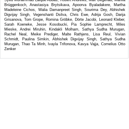
Brüggenkoch, Anastasiya Brytsikava, Apoorva Byaladakere, Martha
Madeleine Cichos, Walia Damanpreet Singh, Sourima Dey, Abhishek
Digvijay Singh, Vegenshanti Dsilva, Chris Ewe, Adrija Gosh, Darija
Grisanova, Tom Grope, Romina Gröbke, Dörte Jacobi, Leonard Kleber,
Sarah Koeneke, Jesse Kosobucki, Pia Sophie Lamprecht, Miles
Mieske, Andrei Miruhin, Kindakli Molham, Sathya Sudha Murugan,
Rachel Neal, Meike Prediger, Malte Rathjens, Lisa Reul, Vivian
Schmidt, Paulina Simkin, Abhishek Digvijay Singh, Sathya Sudha
Murugan, Thao Ta Minh, Ivayla Trifonova, Kavya Vajja, Cornelius Otto
Zenker