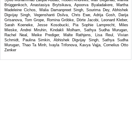
Brüggenkoch, Anastasiya Brytsikava, Apoorva Byaladakere, Martha
Madeleine Cichos, Walia Damanpreet Singh, Sourima Dey, Abhishek
Digvijay Singh, Vegenshanti Dsilva, Chris Ewe, Adrija Gosh, Darija
Grisanova, Tom Grope, Romina Gröbke, Dörte Jacobi, Leonard Kleber,
Sarah Koeneke, Jesse Kosobucki, Pia Sophie Lamprecht, Miles
Mieske, Andrei Miruhin, Kindakli Molham, Sathya Sudha Murugan,
Rachel Neal, Meike Prediger, Malte Rathjens, Lisa Reul, Vivian
Schmidt, Paulina Simkin, Abhishek Digvijay Singh, Sathya Sudha
Murugan, Thao Ta Minh, Ivayla Trifonova, Kavya Vajja, Cornelius Otto
Zenker