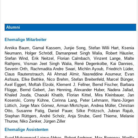
Alumni
Ehemalige Mitarbeiter
Annika Baum, Gamal Kassem, Junjie Song, Stefan Willi Hart, Ksenia
Neumann, Holger Schrödl, Damanpreet Singh Walia, Robert Häusler,
Stefan Wind, Erik Neitzel, Florian Calmbach, Vinzent Lange, Malte
Rathjens, Visman Jeet Singh Walia, René Degenkolbe, Kai Dannies,
Severin Orth, Rachmadita Andre Swari, Michlin Ayoub, Friedrich Lüder,
Claus Rautenstrauch, Ali Ahmad Almir, Nasreddine Aoumeur, Evan
Asfoura, Elke Bethke, Nico Brehm, Stefan Breitenfeld, Marcel Bünger,
Axel Eggert, Moftah Elzobi, Klement J. Fellner, Bernd Fischer, Barbara
Flügge, Bernd Gebert, Jan Henning, Alexander Huber, Nadera Jallad,
Khaled Jouda, Chaouki Khatib, Florian Kittel, Mira Kleinbauer, Jan
Koserski, Conny Kühne, Corinna Lang, Peter Lehmann, Hans-Jürgen
Lüttich, Jorge Marx Gómez, Arman Mkrtchyan, Andrea Müller, Christian
Otto, Susanne Patig, Daniel Pauer, Silke Prötzsch, Jubran Rajub,
Stephan Rüttgers, André Scholz, Anja Strube, Gerd Thieme, Melanie
Thurow, Niko Zenker, Jürgen Ziller
Ehemalige Assistenten
Syed Muhammad Laique Abbas, Robert Andrews, Max Begenau, Marilla