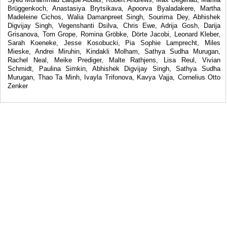
Brüggenkoch, Anastasiya Brytsikava, Apoorva Byaladakere, Martha
Madeleine Cichos, Walia Damanpreet Singh, Sourima Dey, Abhishek
Digvijay Singh, Vegenshanti Dsilva, Chris Ewe, Adrija Gosh, Darija
Grisanova, Tom Grope, Romina Gröbke, Dörte Jacobi, Leonard Kleber,
Sarah Koeneke, Jesse Kosobucki, Pia Sophie Lamprecht, Miles
Mieske, Andrei Miruhin, Kindakli Molham, Sathya Sudha Murugan,
Rachel Neal, Meike Prediger, Malte Rathjens, Lisa Reul, Vivian
Schmidt, Paulina Simkin, Abhishek Digvijay Singh, Sathya Sudha
Murugan, Thao Ta Minh, Ivayla Trifonova, Kavya Vajja, Cornelius Otto
Zenker