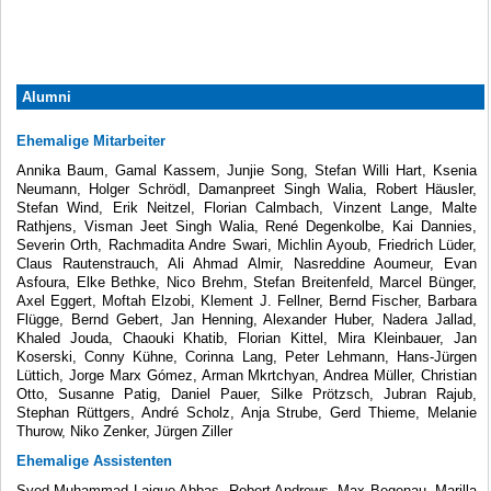
Alumni
Ehemalige Mitarbeiter
Annika Baum, Gamal Kassem, Junjie Song, Stefan Willi Hart, Ksenia
Neumann, Holger Schrödl, Damanpreet Singh Walia, Robert Häusler,
Stefan Wind, Erik Neitzel, Florian Calmbach, Vinzent Lange, Malte
Rathjens, Visman Jeet Singh Walia, René Degenkolbe, Kai Dannies,
Severin Orth, Rachmadita Andre Swari, Michlin Ayoub, Friedrich Lüder,
Claus Rautenstrauch, Ali Ahmad Almir, Nasreddine Aoumeur, Evan
Asfoura, Elke Bethke, Nico Brehm, Stefan Breitenfeld, Marcel Bünger,
Axel Eggert, Moftah Elzobi, Klement J. Fellner, Bernd Fischer, Barbara
Flügge, Bernd Gebert, Jan Henning, Alexander Huber, Nadera Jallad,
Khaled Jouda, Chaouki Khatib, Florian Kittel, Mira Kleinbauer, Jan
Koserski, Conny Kühne, Corinna Lang, Peter Lehmann, Hans-Jürgen
Lüttich, Jorge Marx Gómez, Arman Mkrtchyan, Andrea Müller, Christian
Otto, Susanne Patig, Daniel Pauer, Silke Prötzsch, Jubran Rajub,
Stephan Rüttgers, André Scholz, Anja Strube, Gerd Thieme, Melanie
Thurow, Niko Zenker, Jürgen Ziller
Ehemalige Assistenten
Syed Muhammad Laique Abbas, Robert Andrews, Max Begenau, Marilla