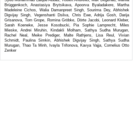
Brüggenkoch, Anastasiya Brytsikava, Apoorva Byaladakere, Martha
Madeleine Cichos, Walia Damanpreet Singh, Sourima Dey, Abhishek
Digvijay Singh, Vegenshanti Dsilva, Chris Ewe, Adrija Gosh, Darija
Grisanova, Tom Grope, Romina Gröbke, Dörte Jacobi, Leonard Kleber,
Sarah Koeneke, Jesse Kosobucki, Pia Sophie Lamprecht, Miles
Mieske, Andrei Miruhin, Kindakli Molham, Sathya Sudha Murugan,
Rachel Neal, Meike Prediger, Malte Rathjens, Lisa Reul, Vivian
Schmidt, Paulina Simkin, Abhishek Digvijay Singh, Sathya Sudha
Murugan, Thao Ta Minh, Ivayla Trifonova, Kavya Vajja, Cornelius Otto
Zenker