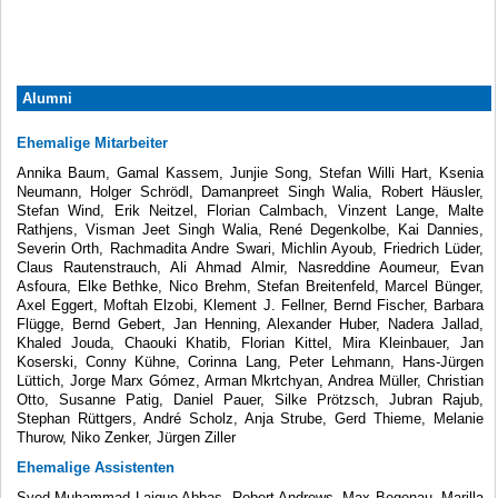
Alumni
Ehemalige Mitarbeiter
Annika Baum, Gamal Kassem, Junjie Song, Stefan Willi Hart, Ksenia
Neumann, Holger Schrödl, Damanpreet Singh Walia, Robert Häusler,
Stefan Wind, Erik Neitzel, Florian Calmbach, Vinzent Lange, Malte
Rathjens, Visman Jeet Singh Walia, René Degenkolbe, Kai Dannies,
Severin Orth, Rachmadita Andre Swari, Michlin Ayoub, Friedrich Lüder,
Claus Rautenstrauch, Ali Ahmad Almir, Nasreddine Aoumeur, Evan
Asfoura, Elke Bethke, Nico Brehm, Stefan Breitenfeld, Marcel Bünger,
Axel Eggert, Moftah Elzobi, Klement J. Fellner, Bernd Fischer, Barbara
Flügge, Bernd Gebert, Jan Henning, Alexander Huber, Nadera Jallad,
Khaled Jouda, Chaouki Khatib, Florian Kittel, Mira Kleinbauer, Jan
Koserski, Conny Kühne, Corinna Lang, Peter Lehmann, Hans-Jürgen
Lüttich, Jorge Marx Gómez, Arman Mkrtchyan, Andrea Müller, Christian
Otto, Susanne Patig, Daniel Pauer, Silke Prötzsch, Jubran Rajub,
Stephan Rüttgers, André Scholz, Anja Strube, Gerd Thieme, Melanie
Thurow, Niko Zenker, Jürgen Ziller
Ehemalige Assistenten
Syed Muhammad Laique Abbas, Robert Andrews, Max Begenau, Marilla