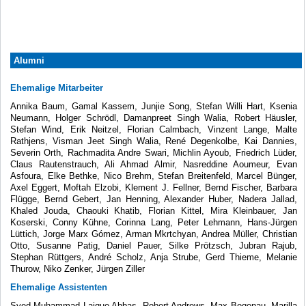
Alumni
Ehemalige Mitarbeiter
Annika Baum, Gamal Kassem, Junjie Song, Stefan Willi Hart, Ksenia
Neumann, Holger Schrödl, Damanpreet Singh Walia, Robert Häusler,
Stefan Wind, Erik Neitzel, Florian Calmbach, Vinzent Lange, Malte
Rathjens, Visman Jeet Singh Walia, René Degenkolbe, Kai Dannies,
Severin Orth, Rachmadita Andre Swari, Michlin Ayoub, Friedrich Lüder,
Claus Rautenstrauch, Ali Ahmad Almir, Nasreddine Aoumeur, Evan
Asfoura, Elke Bethke, Nico Brehm, Stefan Breitenfeld, Marcel Bünger,
Axel Eggert, Moftah Elzobi, Klement J. Fellner, Bernd Fischer, Barbara
Flügge, Bernd Gebert, Jan Henning, Alexander Huber, Nadera Jallad,
Khaled Jouda, Chaouki Khatib, Florian Kittel, Mira Kleinbauer, Jan
Koserski, Conny Kühne, Corinna Lang, Peter Lehmann, Hans-Jürgen
Lüttich, Jorge Marx Gómez, Arman Mkrtchyan, Andrea Müller, Christian
Otto, Susanne Patig, Daniel Pauer, Silke Prötzsch, Jubran Rajub,
Stephan Rüttgers, André Scholz, Anja Strube, Gerd Thieme, Melanie
Thurow, Niko Zenker, Jürgen Ziller
Ehemalige Assistenten
Syed Muhammad Laique Abbas, Robert Andrews, Max Begenau, Marilla