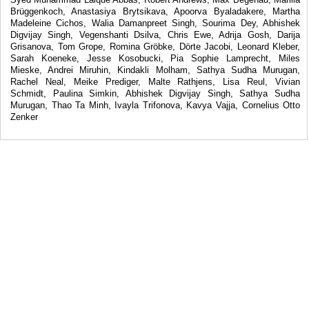
Brüggenkoch, Anastasiya Brytsikava, Apoorva Byaladakere, Martha
Madeleine Cichos, Walia Damanpreet Singh, Sourima Dey, Abhishek
Digvijay Singh, Vegenshanti Dsilva, Chris Ewe, Adrija Gosh, Darija
Grisanova, Tom Grope, Romina Gröbke, Dörte Jacobi, Leonard Kleber,
Sarah Koeneke, Jesse Kosobucki, Pia Sophie Lamprecht, Miles
Mieske, Andrei Miruhin, Kindakli Molham, Sathya Sudha Murugan,
Rachel Neal, Meike Prediger, Malte Rathjens, Lisa Reul, Vivian
Schmidt, Paulina Simkin, Abhishek Digvijay Singh, Sathya Sudha
Murugan, Thao Ta Minh, Ivayla Trifonova, Kavya Vajja, Cornelius Otto
Zenker