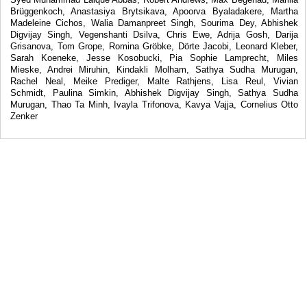
Brüggenkoch, Anastasiya Brytsikava, Apoorva Byaladakere, Martha
Madeleine Cichos, Walia Damanpreet Singh, Sourima Dey, Abhishek
Digvijay Singh, Vegenshanti Dsilva, Chris Ewe, Adrija Gosh, Darija
Grisanova, Tom Grope, Romina Gröbke, Dörte Jacobi, Leonard Kleber,
Sarah Koeneke, Jesse Kosobucki, Pia Sophie Lamprecht, Miles
Mieske, Andrei Miruhin, Kindakli Molham, Sathya Sudha Murugan,
Rachel Neal, Meike Prediger, Malte Rathjens, Lisa Reul, Vivian
Schmidt, Paulina Simkin, Abhishek Digvijay Singh, Sathya Sudha
Murugan, Thao Ta Minh, Ivayla Trifonova, Kavya Vajja, Cornelius Otto
Zenker