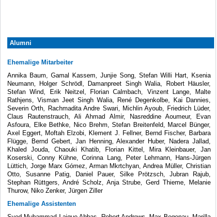
Alumni
Ehemalige Mitarbeiter
Annika Baum, Gamal Kassem, Junjie Song, Stefan Willi Hart, Ksenia
Neumann, Holger Schrödl, Damanpreet Singh Walia, Robert Häusler,
Stefan Wind, Erik Neitzel, Florian Calmbach, Vinzent Lange, Malte
Rathjens, Visman Jeet Singh Walia, René Degenkolbe, Kai Dannies,
Severin Orth, Rachmadita Andre Swari, Michlin Ayoub, Friedrich Lüder,
Claus Rautenstrauch, Ali Ahmad Almir, Nasreddine Aoumeur, Evan
Asfoura, Elke Bethke, Nico Brehm, Stefan Breitenfeld, Marcel Bünger,
Axel Eggert, Moftah Elzobi, Klement J. Fellner, Bernd Fischer, Barbara
Flügge, Bernd Gebert, Jan Henning, Alexander Huber, Nadera Jallad,
Khaled Jouda, Chaouki Khatib, Florian Kittel, Mira Kleinbauer, Jan
Koserski, Conny Kühne, Corinna Lang, Peter Lehmann, Hans-Jürgen
Lüttich, Jorge Marx Gómez, Arman Mkrtchyan, Andrea Müller, Christian
Otto, Susanne Patig, Daniel Pauer, Silke Prötzsch, Jubran Rajub,
Stephan Rüttgers, André Scholz, Anja Strube, Gerd Thieme, Melanie
Thurow, Niko Zenker, Jürgen Ziller
Ehemalige Assistenten
Syed Muhammad Laique Abbas, Robert Andrews, Max Begenau, Marilla