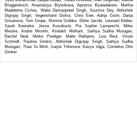
Brüggenkoch, Anastasiya Brytsikava, Apoorva Byaladakere, Martha
Madeleine Cichos, Walia Damanpreet Singh, Sourima Dey, Abhishek
Digvijay Singh, Vegenshanti Dsilva, Chris Ewe, Adrija Gosh, Darija
Grisanova, Tom Grope, Romina Gröbke, Dörte Jacobi, Leonard Kleber,
Sarah Koeneke, Jesse Kosobucki, Pia Sophie Lamprecht, Miles
Mieske, Andrei Miruhin, Kindakli Molham, Sathya Sudha Murugan,
Rachel Neal, Meike Prediger, Malte Rathjens, Lisa Reul, Vivian
Schmidt, Paulina Simkin, Abhishek Digvijay Singh, Sathya Sudha
Murugan, Thao Ta Minh, Ivayla Trifonova, Kavya Vajja, Cornelius Otto
Zenker