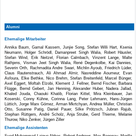
Alumni
Ehemalige Mitarbeiter
Annika Baum, Gamal Kassem, Junjie Song, Stefan Willi Hart, Ksenia
Neumann, Holger Schrödl, Damanpreet Singh Walia, Robert Häusler,
Stefan Wind, Erik Neitzel, Florian Calmbach, Vinzent Lange, Malte
Rathjens, Visman Jeet Singh Walia, René Degenkolbe, Kai Dannies,
Severin Orth, Rachmadita Andre Swari, Michlin Ayoub, Friedrich Lüder,
Claus Rautenstrauch, Ali Ahmad Almir, Nasreddine Aoumeur, Evan
Asfoura, Elke Bethke, Nico Brehm, Stefan Breitenfeld, Marcel Bünger,
Axel Eggert, Moftah Elzobi, Klement J. Fellner, Bernd Fischer, Barbara
Flügge, Bernd Gebert, Jan Henning, Alexander Huber, Nadera Jallad,
Khaled Jouda, Chaouki Khatib, Florian Kittel, Mira Kleinbauer, Jan
Koserski, Conny Kühne, Corinna Lang, Peter Lehmann, Hans-Jürgen
Lüttich, Jorge Marx Gómez, Arman Mkrtchyan, Andrea Müller, Christian
Otto, Susanne Patig, Daniel Pauer, Silke Prötzsch, Jubran Rajub,
Stephan Rüttgers, André Scholz, Anja Strube, Gerd Thieme, Melanie
Thurow, Niko Zenker, Jürgen Ziller
Ehemalige Assistenten
Syed Muhammad Laique Abbas, Robert Andrews, Max Begenau, Marilla