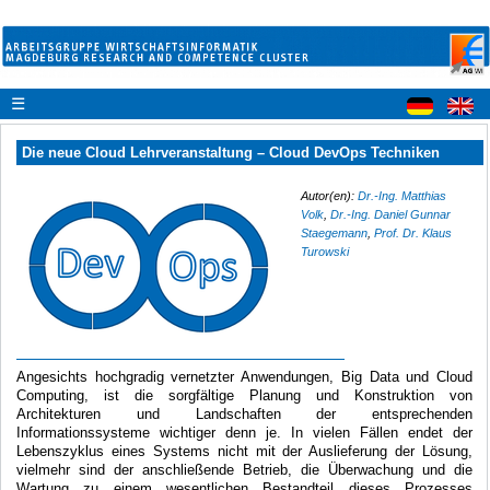
☰
Die neue Cloud Lehrveranstaltung – Cloud DevOps Techniken
Autor(en):
Dr.-Ing. Matthias
Volk
,
Dr.-Ing. Daniel Gunnar
Staegemann
,
Prof. Dr. Klaus
Turowski
Angesichts hochgradig vernetzter Anwendungen, Big Data und Cloud
Computing, ist die sorgfältige Planung und Konstruktion von
Architekturen und Landschaften der entsprechenden
Informationssysteme wichtiger denn je. In vielen Fällen endet der
Lebenszyklus eines Systems nicht mit der Auslieferung der Lösung,
vielmehr sind der anschließende Betrieb, die Überwachung und die
Wartung zu einem wesentlichen Bestandteil dieses Prozesses